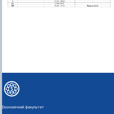
Проєкт «Розвиток лідерських навичок жінок
та мереж для забезпечення рівності у …
Економічний факультет