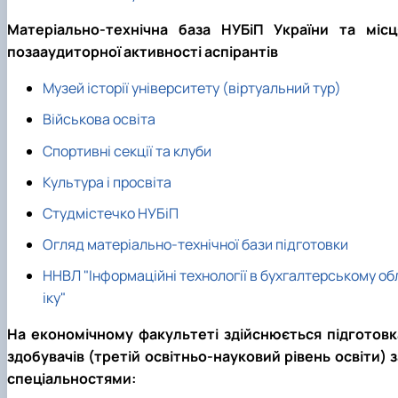
Проєкт «Розвиток лідерських навичок жінок
Матеріально-технічна база НУБіП України та місц
та мереж для забезпечення рівності у …
позааудиторної активності аспірантів
Музей історії університету (віртуальний тур)
Військова освіта
Спортивні секції та клуби
Культура і просвіта
Студмістечко НУБіП
Огляд матеріально-технічної бази підготовки
ННВЛ "Інформаційні технології в бухгалтерському об
іку"
На економічному факультеті здійснюється підготовк
здобувачів (третій освітньо-науковий рівень освіти) з
спеціальностями: