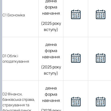
денна
форма
навчання
С1 Економіка
(2025 року
вступу)
денна
форма
D1 Облік і
навчання
оподаткування
(2025 року
вступу)
денна
D2 Фінанси,
форма
банківська справа,
навчання
страхування та
фондовий ринок
(2025 року