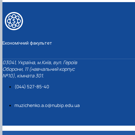
Проєкт «Розвиток лідерських навичок жінок
та мереж для забезпечення рівності у …
Економічний факультет
03041, Україна, м.Київ, вул. Героїв
Оборони, 11 (навчальний корпус
№10), кімната 301.
(044) 527-85-40
muzichenko.a.o@nubip.edu.ua