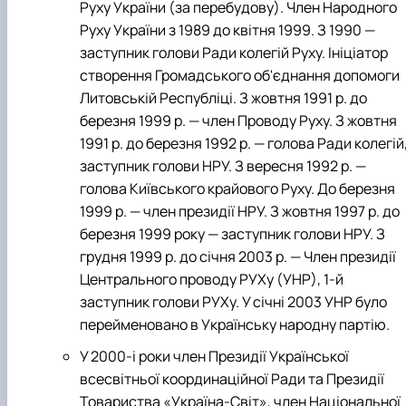
Руху України (за перебудову). Член Народного
Руху України з 1989 до квітня 1999. З 1990 —
заступник голови Ради колегій Руху. Ініціатор
створення Громадського об'єднання допомоги
Литовській Республіці. З жовтня 1991 р. до
березня 1999 р. — член Проводу Руху. З жовтня
1991 р. до березня 1992 р. — голова Ради колегій
заступник голови НРУ. З вересня 1992 р. —
голова Київського крайового Руху. До березня
1999 р. — член президії НРУ. З жовтня 1997 р. до
березня 1999 року — заступник голови НРУ. З
грудня 1999 р. до січня 2003 р. — Член президії
Центрального проводу РУХу (УНР), 1-й
заступник голови РУХу. У січні 2003 УНР було
перейменовано в Українську народну партію.
У 2000-і роки член Президії Української
всесвітньої координаційної Ради та Президії
Товариства «Україна-Світ», член Національної