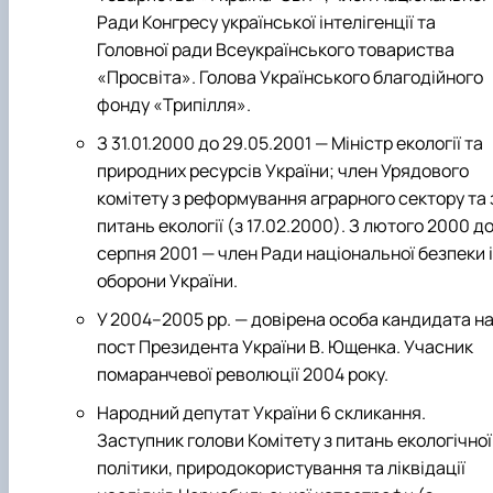
Ради Конгресу української інтелігенції та
Головної ради Всеукраїнського товариства
«Просвіта». Голова Українського благодійного
фонду «Трипілля».
З 31.01.2000 до 29.05.2001 — Міністр екології та
природних ресурсів України; член Урядового
комітету з реформування аграрного сектору та 
питань екології (з 17.02.2000). З лютого 2000 д
серпня 2001 — член Ради національної безпеки і
оборони України.
У 2004–2005 рр. — довірена особа кандидата н
пост Президента України В. Ющенка. Учасник
помаранчевої революції 2004 року.
Народний депутат України 6 скликання.
Заступник голови Комітету з питань екологічної
політики, природокористування та ліквідації