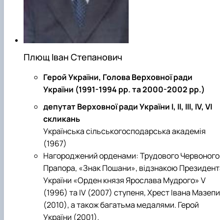
Проєкт «Розвиток лідерських навичок жінок
та мереж для забезпечення рівності у …
Плющ Іван Степанович
Герой України, Голова Верховної ради
України (1991-1994 рр. та 2000-2002 рр.)
депутат Верховної ради України І, ІІ, ІІІ, ІV, VI
скликань
Українська сільськогосподарська академія
(1967)
Нагороджений орденами: Трудового Червоного
Прапора, «Знак Пошани», відзнакою Президент
України «Орден князя Ярослава Мудрого» V
(1996) та IV (2007) ступеня, Хрест Івана Мазепи
(2010), а також багатьма медалями. Герой
України (2001).