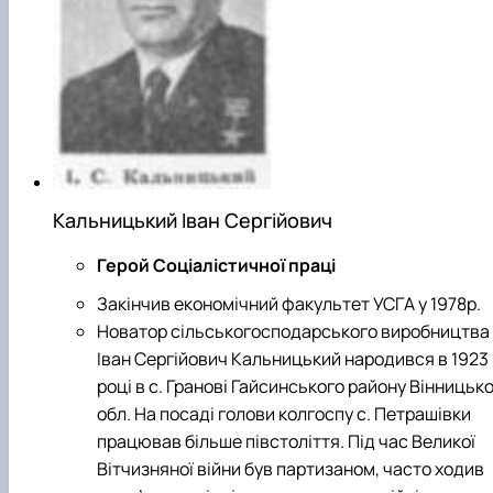
Кальницький Іван Сергійович
Герой Соціалістичної праці
Закінчив економічний факультет УСГА у 1978р.
Новатор сільськогосподарського виробництва
Іван Сергійович Кальницький народився в 1923
році в с. Гранові Гайсинського району Вінницько
обл. На посаді голови колгоспу с. Петрашівки
працював більше півстоліття. Під час Великої
Вітчизняної війни був партизаном, часто ходив