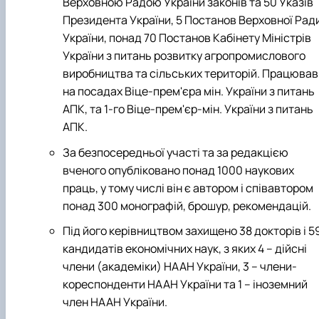
Верховною Радою України законів та 50 Указів
Президента України, 5 Постанов Верховної Рад
України, понад 70 Постанов Кабінету Міністрів
України з питань розвитку агропромислового
виробництва та сільських територій. Працював
на посадах
Віце-прем'єра мін. України з питань
АПК, та 1-го Віце-прем'єр-мін. України з питань
АПК.
За безпосередньої участі та за редакцією
вченого опубліковано по­над 1000 наукових
праць, у тому числі він є автором і співавтором
по­над 300 монографій, брошур, рекомендацій.
Під його керівництвом захищено 38 докторів і 5
кандидатів економічних наук, з яких 4 – дійсні
члени (академіки) НААН України, 3 – члени-
кореспонденти НААН України та 1 – іноземний
член НААН України.