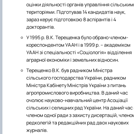
оцінки діяльності органів управління сільським
територіями. Підготував 14 кандидатів наук,
зараз керує підготовкою 8 аспірантів і 4
докторантів.
У 1995 р. В.К. Терещенка було обрано членом-
кореспондентом УААН і в 1999 р. – академіком
УААН зі спеціальності «Соціологія» відділення
аграрної економіки і земельних відносин.
Терещенко В.К. був радником Міністра
сільського господарства України, радником
Міністра Кабінету Міністрів України з питань
агропромислового виробництва. В даний час
очолює науково-навчальний центр Асоціації
сільських і селищних рад України. На даний час
членом одної ради з захисту дисертацій, члено
редколегій та редакційних рад двох наукових
журналів.