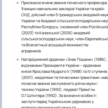
Присвоєно вчене звання почесного професора
9 вищих навчальних закладів України та країн
СНД; дійсний член 5 громадських академій нау
України та Академії сільськогосподарських нау
Республіки Білорусь; іноземний член Російсько
(2003) та Казахської (2006) акаде­мій
сільськогосподарських наук; член Європейсько
та Всесвітньої асоціацій економістів-
аграрників.
Нагороджений орденом «Знак Пошани» (1986),
відзнаками Президента України – орденами
князя Ярослава Мудрого V (1998) та IV сту­пенів
(2001), медалями та почесними грамотами; ма
почесне зван­ня заслуженого діяча науки і
техніки України (1993), лауреат Премії ім.
О.Г.Шліхтера (1992). За визначні особисті
заслуги перед Українською державою у
розвитку економічної науки та