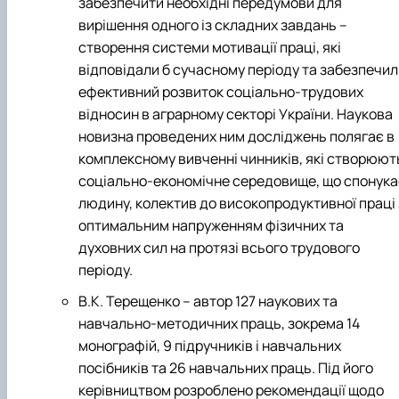
забезпечити необхідні передумови для
вирішення одного із складних завдань –
створення системи мотивації праці, які
відповідали б сучасному періоду та забезпечил
ефективний розвиток соціально-трудових
відносин в аграрному секторі України. Наукова
новизна проведених ним досліджень полягає в
комплексному вивченні чинників, які створюют
соціально-економічне середовище, що спонука
людину, колектив до високопродуктивної праці 
оптимальним напруженням фізичних та
духовних сил на протязі всього трудового
періоду.
В.К. Терещенко – автор 127 наукових та
навчально-методичних праць, зокрема 14
монографій, 9 підручників і навчальних
посібників та 26 навчальних праць. Під його
керівництвом розроблено рекомендації щодо