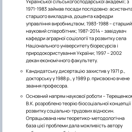
Української сільськогосподарської академії; з
1971-1983
займа
в
посади послідовно: асистента
старшого викладача, доцента
кафедри
управління виробництвом; 1983-1988 – старший
науковий співробітник; 1987-2014 – завідувач
кафедри аграрної соціології та розвитку села
Національного університету біоресурсів і
природокористування України; 1997 – 2002
декан економічного факультету.
Кандидатську дисертацію захистив у 1971 р.,
докторську у 1988 р., у 1989 р. присвоєно вчене
звання професора.
Основний напрям наукової роботи – Терещенко
В.К. розроблено теорію біосоціальної концепції
розвитку соціально-трудових відносин.
Опрацьована ним теоретико-методологічна
база цієї проблеми дала можливість автору