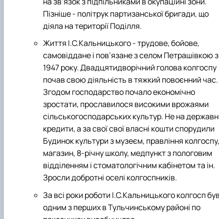
на зв’язок з підпільниками в окупаційні зони.
Пізніше - політрук партизанської бригади, що
діяла на території Поділля.
Життя І.С.Кальницького - трудове, бойове,
самовіддане і пов’язане з селом Петрашівкою з
1947 року. Двадцятидворічний голова колгоспу
почав свою діяльність в тяжкий повоєнний час.
Згодом господарство почало економічно
зростати, прославилося високими врожаями
сільськогосподарських культур. Не на державн
кредити, а за свої свої власні кошти спорудили
Будинок культури з музеєм, правління колгоспу
магазин, 8-річну школу, медпункт з пологовим
відділенням і стоматологічним кабінетом та ін.
Зросли добротні оселі колгоспників.
За всі роки роботи І.С.Кальницького колгосп бу
одним з перших в Тульчинському районі по