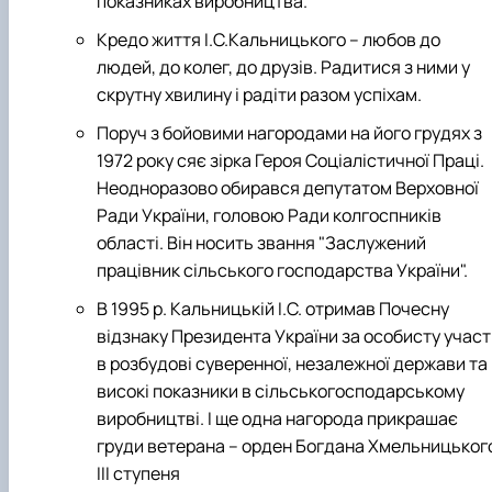
показниках виробництва.
Кредо життя І.С.Кальницького – любов до
людей, до колег, до друзів. Радитися з ними у
скрутну хвилину і радіти разом успіхам.
Поруч з бойовими нагородами на його грудях з
1972 року сяє зірка Героя Соціалістичної Праці.
Неодноразово обирався депутатом Верховної
Ради України, головою Ради колгоспників
області. Він носить звання "Заслужений
працівник сільського господарства України".
В 1995 р. Кальницькій І.С. отримав Почесну
відзнаку Президента України за особисту участ
в розбудові суверенної, незалежної держави та
високі показники в сільськогосподарському
виробництві. І ще одна нагорода прикрашає
груди ветерана – орден Богдана Хмельницьког
III ступеня