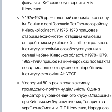
факультет Київського університету ім.
Шевченка.
У 1974-1975 рр. — головний економіст колгоспу
ім. Леніна в селі Горошків Тетіївського району
Київської області. У 1975-1978 працював
старшим економістом, старшим науковим
співробітником у київській філії Центрального
інституту агрохімічного обслуговування в
селищі Чабани Київської області. У 1978–1979,
1982–1990 працює на інженерських посадах та
посаді молодшого наукового співробітника
Інституту економіки АН УРСР.
У середині 80-х років почав активну
громадсько-політичну діяльність. Один з
фундаторів українознавчого клубу «Спадщина»
при Київському будинку вчених, Товариства
української мови ім. Т. Г. Шевченка, Народного