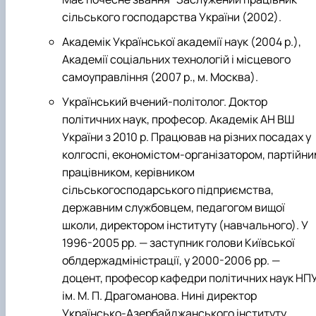
сільського господарства України (2002).
Академік Української академії наук (2004 р.),
Академії соціальних технологій і місцевого
самоуправління (2007 р., м. Москва).
Український вчений-політолог. Доктор
політичних наук, професор. Академік АН ВШ
України з 2010 р. Працював на різних посадах у
колгоспі, економістом-організатором, партійни
працівником, керівником
сільськогосподарського підприємства,
державним службовцем, педагогом вищої
школи, директором інституту (навчального). У
1996-2005 рр. — заступник голови Київської
облдержадміністрації, у 2000-2006 рр. —
доцент, професор кафедри політичних наук НП
ім. М. П. Драгоманова. Нині директор
Українсько-Азербайджанського інституту