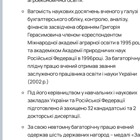
агроекономічної освіти.
Вагомість наукових досягнень вченого у галузі
бухгалтерського обліку, контролю, аналізу,
фінансів засвідчена обранням Григорія
Герасимовича членом-кореспондентом
Міжнародної академії аграрної освіти в 1995 роц
та академіком Академії природничих наук
Російської Федерації в 1996році. За багаторічну
плідну працю вчений отримав звання
заслуженого працівника освіти і науки України
(2002 р.)
Під його керівництвом у навчальних і наукових
закладах України та Російської Федерації
підготовлено й захищено 32 кандидатські та 2
докторські дисертації.
За свою невтомну багаторічну працю вчений
одержав шість державних нагород – медалі «За