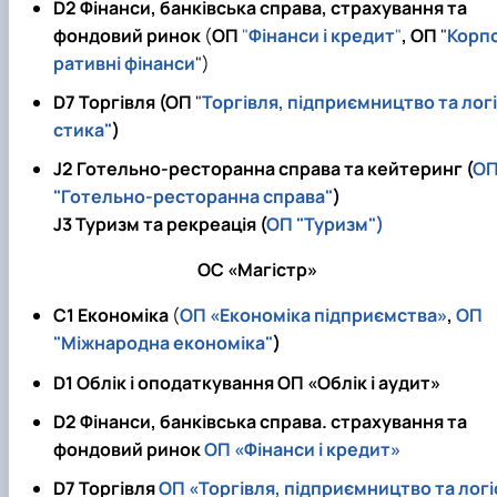
D2 Фінанси, банківська справа, страхування та
Проєкт «Розвиток лідерських навичок жінок
фондовий ринок
(
ОП
"
Фінанси і кредит
"
, ОП
"
Корп
та мереж для забезпечення рівності у …
ративні фінанси
"
)
D7 Торгівля (ОП
"
Торгівля, підприємництво та логі
стика"
)
J2 Готельно-ресторанна справа та кейтеринг (
О
"Готельно-ресторанна справа"
)
J3 Туризм та рекреація (
ОП "Туризм")
ОС «Магістр»
C1 Економіка
(
ОП «Економіка підприємства»
,
ОП
"Міжнародна економіка"
)
D1 Облік і оподаткування
ОП «Облік і аудит»
D2 Фінанси, банківська справа. страхування та
фондовий ринок
ОП «Фінанси і кредит»
D7 Торгівля
ОП «Торгівля, підприємництво та логі