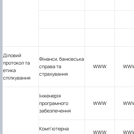
Діловий
Фінанси, банківська
протокол та
справа та
WWW
WW
етика
страхування
спілкування
Інженерія
програмного
WWW
WW
забезпечення
Комп
’
ютерна
WWW
WW