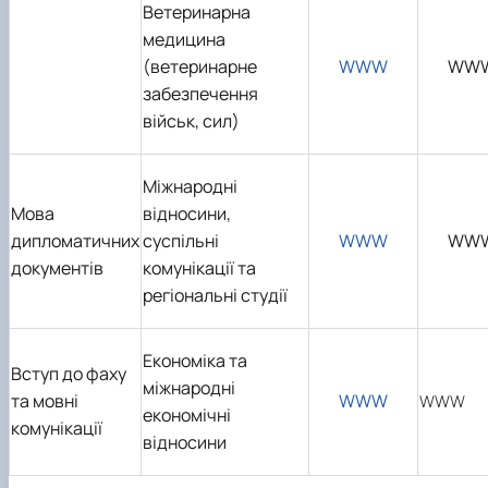
Ветеринарна
медицина
(ветеринарне
WWW
WW
забезпечення
військ, сил)
Міжнародні
Мова
відносини,
дипломатичних
суспільні
WWW
WW
документів
комунікації та
регіональні студії
Економіка та
Вступ до фаху
міжнародні
та мовні
WWW
WWW
економічні
комунікації
відносини