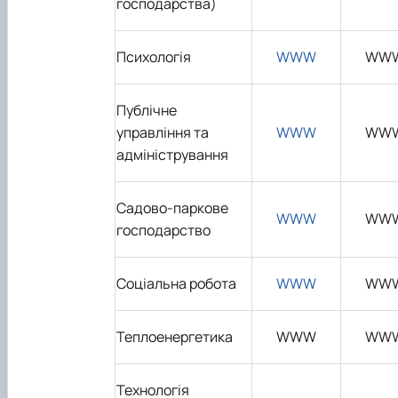
господарства)
Психологія
WWW
WW
Публічне
управління та
WWW
WW
адміністрування
Садово-паркове
WWW
WW
господарство
Соціальна робота
WWW
WW
Теплоенергетика
WWW
WW
Технологія