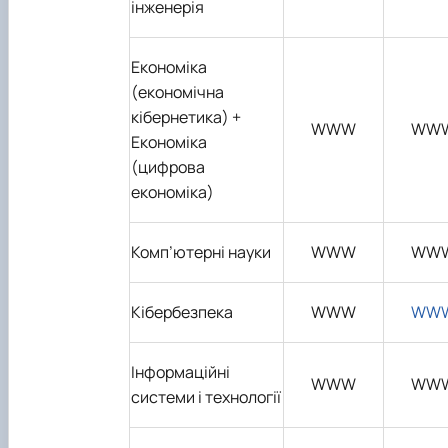
інженерія
Економіка
(економічна
кібернетика)
+
WWW
WW
Економіка
(цифрова
економіка)
Комп’ютерн
і науки
WWW
WW
Кібербезпека
WWW
WW
Інформаційні
WWW
WW
системи і технології