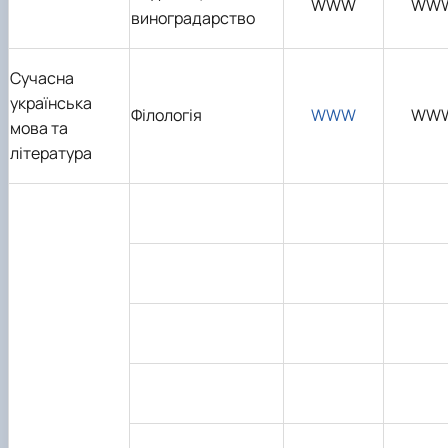
WWW
WW
виноградарство
Сучасна
українська
Філологія
WWW
WW
мова та
література