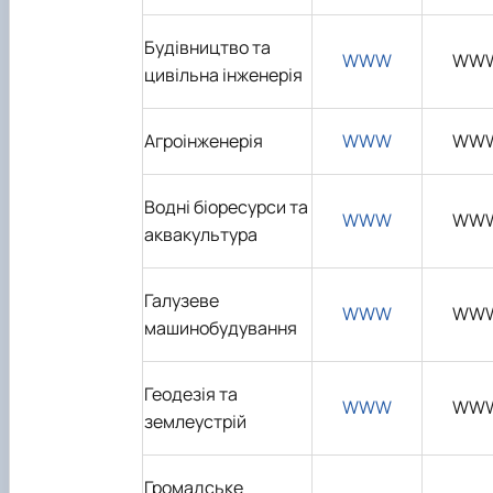
Будівництво та
WWW
WW
цивільна інженерія
Агроінженерія
WWW
WW
Водні біоресурси та
WWW
WW
аквакультура
Галузеве
WWW
WW
машинобудування
Геодезія та
WWW
WW
землеустрій
Громадське