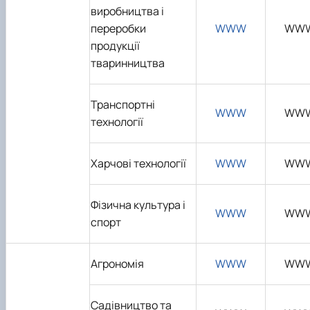
виробництва і
переробки
WWW
WW
продукції
тваринництва
Транспортні
WWW
WW
технології
Харчові технології
WWW
WW
Фізична культура і
WWW
WW
спорт
Агрономія
WWW
WW
Садівництво та