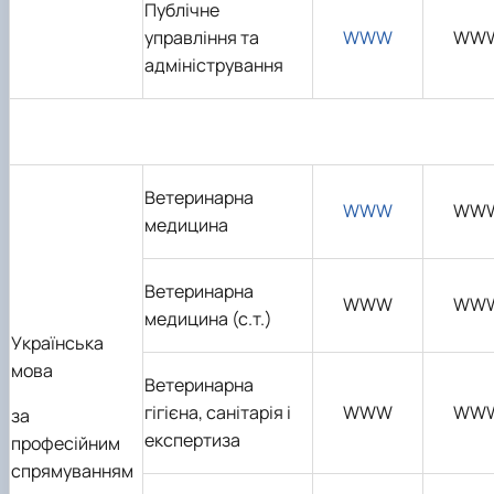
Публічне
управління та
WWW
WW
адміністрування
Ветеринарна
WWW
WW
медицина
Ветеринарна
WWW
WW
медицина (с.т.)
Українська
мова
Ветеринарна
гігієна, санітарія і
WWW
WW
за
експертиза
професійним
спрямуванням