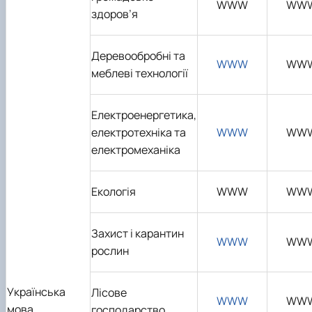
WWW
WW
здоров’я
Деревообробні та
WWW
WW
меблеві технології
Електроенергетика,
електротехніка та
WWW
WW
електромеханіка
Екологія
WWW
WW
Захист і карантин
WWW
WW
рослин
Українська
Лісове
WWW
WW
мова
господарство