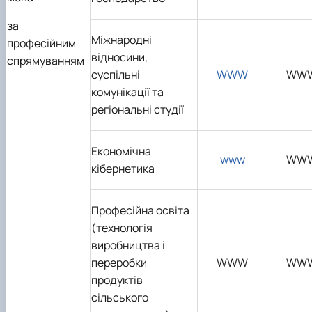
за
Міжнародні
професійним
відносини,
спрямуванням
суспільні
WWW
WW
комунікації та
регіональні студії
Економічна
www
WW
кібернетика
Професійна освіта
(технологія
виробництва і
переробки
WWW
WW
продуктів
сільського