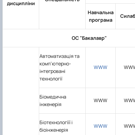
дисципліни
Навчальна
Сила
програма
ОС "
Бакалавр
"
Автоматизація та
комп’ютерно-
WWW
WW
інтегровані
технології
Біомедична
WWW
WW
інженерія
Біо
технологіїї і
WWW
WW
біо
інженерія