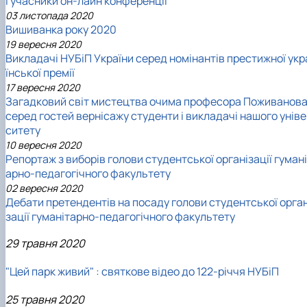
і учасники он-лайн конференції
03 листопада 2020
Вишиванка року 2020
19 вересня 2020
Викладачі НУБіП України серед номінантів престижної укр
їнської премії
17 вересня 2020
Загадковий світ мистецтва очима професора Поживанова
серед гостей вернісажу студенти і викладачі нашого унів
ситету
10 вересня 2020
Репортаж з виборів голови студентської організації гуман
арно-педагогічного факультету
02 вересня 2020
Дебати претендентів на посаду голови студентської орган
зації гуманітарно-педагогічного факультету
29 травня 2020
"Цей парк живий" : святкове відео до 122-річчя НУБіП
25 травня 2020