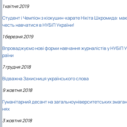
1 квітня 2019
Студент і Чемпіон з кіокушин-карате Нікіта Шкромида: ма
честь навчатися в НУБіП України!
1 березня 2019
Впроваджуємо нові форми навчання журналістів у НУБіП У
раїни
7 грудня 2018
Відважна Захисниця українського слова
9 жовтня 2018
Гуманітарний десант на загальноуніверситетських змага
нях
3 жовтня 2018