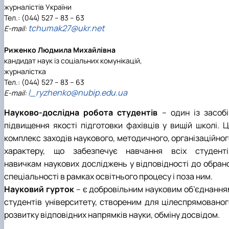
журналістів України
Тел.: (044) 527 – 83 – 63
tchumak27@ukr.net
Е-mail:
Риженко Людмила Михайлівна
кандидат наук із соціальних комунікацій,
журналістка
Тел.: (044) 527 – 83 – 63
l_ryzhenko@nubip.edu.ua
Е-mail:
Науково-дослідна робота студентів
– один із засобі
підвищення якості підготовки фахівців у вищій школі. Ц
комплекс заходів наукового, методичного, організаційног
характеру, що забезпечує навчання всіх студенті
навичкам наукових досліджень у відповідності до обрано
спеціальності в рамках освітнього процесу і поза ним.
Науковий гурток
– є добровільним науковим об’єднання
студентів університету, створеним для цілеспрямованог
розвитку відповідних напрямків науки, обміну досвідом.