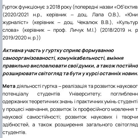
Гурток функціонує з 2018 року (попередні назви «Обʼєкти
(2020/2021 н.р., керівник ‒ доц. Лапа О.В.), «Юни
журналіст» (керівник ‒ доц. Чекалюк В.В.), «Культур
слова» (керівник ‒ проф. Личук М.І.) (2018/2019 н. р.
2019/2020 н. р.))
Активна участь у гуртку сприяє формуванню
самоорганізованості, комунікабельності, вміння
правильно висловлювати свої думки, а також постійно
розширювати світогляд та бути у курсі останніх новин
Мета
діяльності гуртка ‒ реалізація та розвиток науково
потенціалу студентів Університету; поглибленн
одержаних теоретичних знань і практичних умінь студенті
у процесі навчання, розвиток їх професійного мовлення т
наукової самостійності; розвиток наукових і творчи
здібностей, а також розширення загального світогляд
студентів.