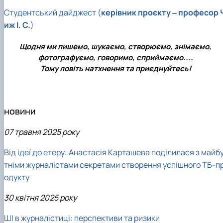
Студентський дайджест
(
керівник проєкту ‒
професор 
иж І. С.
)
Щодня ми пишемо, шукаємо, створюємо, знімаємо,
фотографуємо, говоримо, сприймаємо....
Тому ловіть натхнення та приєднуйтесь!
новини
07
травня 2025 року
Від ідеї до етеру: Анастасія Карташева поділилася з майб
тніми журналістами секретами створення успішного ТБ-п
одукту
30
квітня 2025 року
ШІ в журналістиці: перспективи та ризики