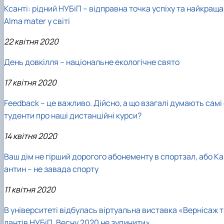
Ксанті: рідний НУБіП – відправна точка успіху та найкраща
Alma mater у світі
22 квітня 2020
День довкілля – національне екологічне свято
17 квітня 2020
Feedback – це важливо. Дійсно, а що взагалі думають самі
туденти про наші дистанційні курси?
14 квітня 2020
Ваш дім не гірший дорогого абонементу в спортзал, або К
антин – не завада спорту
11 квітня 2020
В університеті відбулась віртуальна виставка «Вернісаж 
лантів НУБіП. Весну 2020 не зупинити»