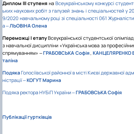
Диплом III cтупеня
на
Всеукраїнському конкурсі студент
ьких наукових робіт з галузей знань і спеціальностей у 2
9/2020 навчальному році зі спеціальності 061 Журналісти
а
‒
ЛЬОВІНА Олена
Переможці І етапу
Всеукраїнської студентської олімпіа
з навчальної дисципліни «Українська мова за професійни
спрямуванням» ‒
ГРАБОВСЬКА Софія
,
КАНЦЕЛЯРЕНКО В
таліна
Подяка
Голосіївської районної в місті Києві державної адм
ністрації
‒
КОГУТ Марина
Подяка ректора НУБіП України ‒
ГРАБОВСЬКА Софія
Публікації гуртківців