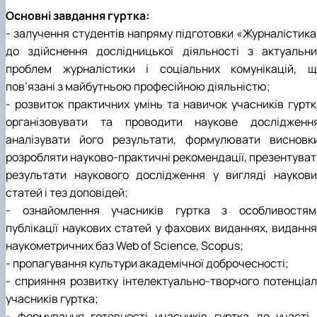
Основні завдання гуртка:
- залучення студентів напряму підготовки «Журналістика
до здійснення дослідницької діяльності з актуальни
проблем журналістики і соціальних комунікацій, щ
пов’язані з майбутньою професійною діяльністю;
- розвиток практичних умінь та навичок учасників гуртк
організовувати та проводити наукове дослідження
аналізувати його результати, формулювати висновки
розробляти науково-практичні рекомендації, презентуват
результати наукового дослідження у вигляді наукови
статей і тез доповідей;
- ознайомлення учасників гуртка з особливостям
публікації наукових статей у фахових виданнях, видання
наукометричних баз Web of Science, Scopus;
- пропагування культури академічної доброчесності;
- сприяння розвитку інтелектуально-творчого потенціал
учасників гуртка;
- формування готовності учасників гуртка до участі 