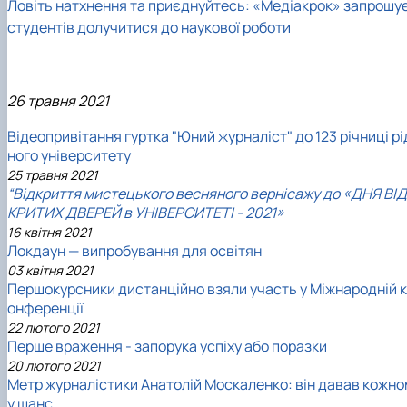
Ловіть натхнення та приєднуйтесь: «Медіакрок» запрошу
студентів долучитися до наукової роботи
26 травня 2021
Відеопривітання гуртка "Юний журналіст" до 123 річниці рі
ного університету
25 травня 2021
“Відкриття мистецького весняного вернісажу до «ДНЯ ВІД
КРИТИХ ДВЕРЕЙ в УНІВЕРСИТЕТІ - 2021»
16 квітня 2021
Локдаун — випробування для освітян
03 квітня 2021
Першокурсники дистанційно взяли участь у Міжнародній к
онференції
22 лютого 2021
Перше враження - запорука успіху або поразки
20 лютого 2021
Метр журналістики Анатолій Москаленко: він давав кожно
у шанс…