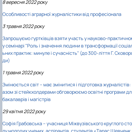
8 вересня 2022 року
Особливості аграрної журналістики від професіонала
3 травня 2022 року
Запрошуємо гуртківців взяти участь у науково-практично
у семінарі "Роль і значення людини в трансформації соціа
ьних практик: минуле і сучасність" (до 300-ліття Г. Сковор
ди)
1 травня 2022 року
Змінюється світ – має змінитися і підготовка журналістів:
азом зі стейкхолдерами обговорюємо освітні програми дл
бакалаврів і магістрів
29 квітня 2022 року
Софія Грабовська – учасниця Міжвузівського круглого сто
лу молодих учених, аспірантів, студентів «Тарас Шевченк