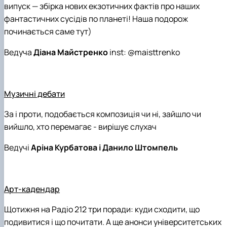
випуск — збірка нових екзотичних фактів про наших
фантастичних сусідів по планеті! Наша подорож
починається саме тут)
Ведуча
Діана Майстренко
inst: @maisttrenko
Музичні дебати
За і проти, подобається композиція чи ні, зайшло чи
вийшло, хто перемагає - вирішує слухач
Ведучі
Аріна Курбатова і Данило Штомпель
Арт-кадендар
Щотижня на Радіо 212 три поради: куди сходити, що
подивитися і що почитати. А ще анонси університетських