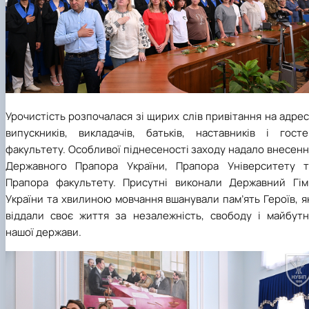
Урочистість розпочалася зі щирих слів привітання на адре
випускників, викладачів, батьків, наставників і госте
факультету. Особливої піднесеності заходу надало внесен
Державного Прапора України, Прапора Університету т
Прапора факультету. Присутні виконали Державний Гім
України та хвилиною мовчання вшанували пам’ять Героїв, я
віддали своє життя за незалежність, свободу і майбутн
нашої держави.