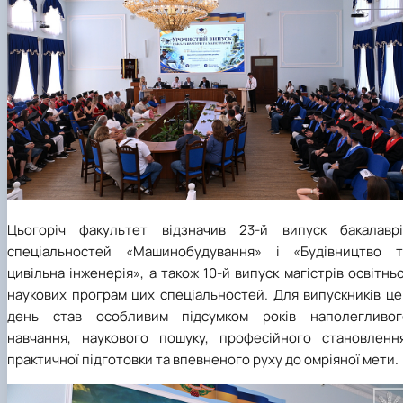
Цьогоріч факультет відзначив 23-й випуск бакалаврі
спеціальностей «Машинобудування» і «Будівництво т
цивільна інженерія», а також 10-й випуск магістрів освітнь
наукових програм цих спеціальностей. Для випускників це
день став особливим підсумком років наполегливог
навчання, наукового пошуку, професійного становлення
практичної підготовки та впевненого руху до омріяної мети.