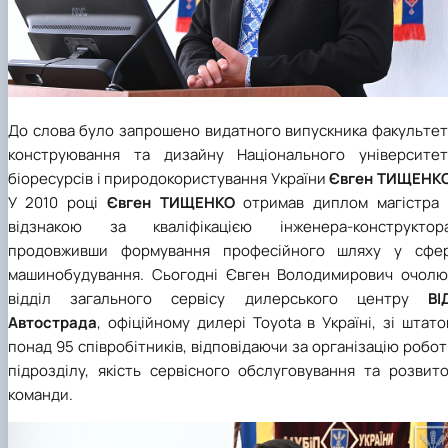
До слова було запрошено видатного випускника факультет
конструювання та дизайну Національного університет
біоресурсів і природокористування України
Євген ТИЩЕНК
У 2010 році
Євген ТИЩЕНКО
отримав диплом магістра 
відзнакою за кваліфікацією інженера-конструктора
продовживши формування професійного шляху у сфер
машинобудування. Сьогодні Євген Володимирович очолю
відділ загального сервісу дилерського центру
ВІ
Автострада
, офіційному дилері Toyota в Україні, зі штат
понад 95 співробітників, відповідаючи за організацію робо
підрозділу, якість сервісного обслуговування та розвито
команди.