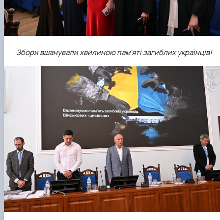
Збори вшанували хвилиною пам'яті загиблих українців!