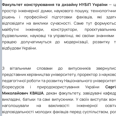
Факультет конструювання та дизайну НУБіП України
—
ц
простір інженерної думки, наукового пошуку, технологічн
рішень і професійної підготовки фахівців, які здатн
відповідати на виклики сучасності. Саме тут формуютьс
майбутні інженери, конструктори, проєктувальники
будівельники, науковці та управлінці, які своїми знаннями
працею долучатимуться до модернізації, розвитку т
відбудови України.
З вітальними словами до випускників звернулис
представник керівництва університету, проректор з науков
педагогічної роботи та розвитку Національного університе
біоресурсів і природокористування України
Сергі
Миколайович КВАША
, декан факультету, завідувачі кафед
викладачі, батьки та самі випускники. У своїх виступах во
наголошували на важливості інженерної освіти
відповідальності молодих фахівців перед суспільством, ро