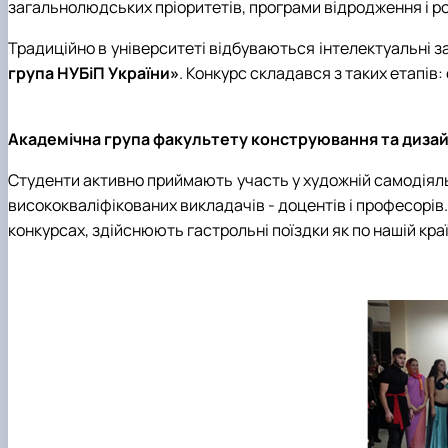
Міжнародна співараця
Список студентів академічних груп
Технічного сервісу та інженерного менеджменту імені
загальнолюдських пріоритетів, програми відродження і роз
Опитування
Накази про затвердження тем кваліфікаційних робіт
Традиційно в університеті відбуваються інтелектуальні з
Про нас
Сторінка магістра
група НУБіП України»
. Конкурс складався з таких етапів:
Рада роботодавців
Навчальна робота
Соціальна стипендія
Студенту
Академічна група факультету конструювання та дизай
Студентська організація
Рейтингові списки
Студенти активно приймають участь у художній самодіяльно
висококваліфікованих викладачів - доцентів і професорів
конкурсах, здійснюють гастрольні поїздки як по нашій країні