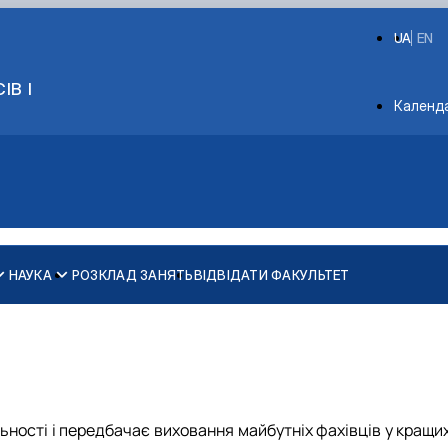
UA
EN
ІВ І
Depart
Календ
НАУКА
РОЗКЛАД ЗАНЯТЬ
ВІДВІДАТИ ФАКУЛЬТЕТ
G11 Машинобудування
G11 Машинобудування
G19 Будівництво та цивільна інженерія
G19 Будівництво та цивільна інженерія
ства
ності і передбачає виховання майбутніх фахівців у кращих