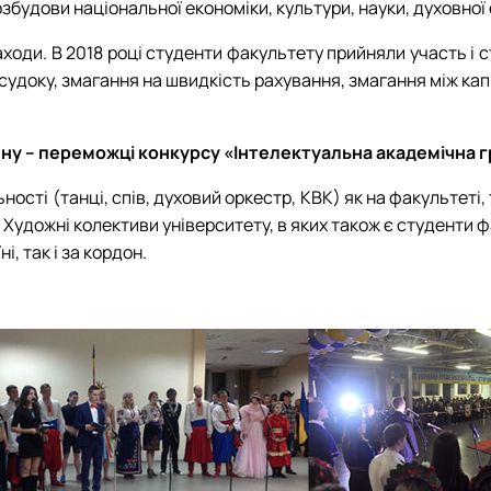
 М. П. Момотенка
будови національної економіки, культури, науки, духовної є
аходи. В 2018 році студенти факультету прийняли участь і
 судоку, змагання на швидкість рахування, змагання між кап
ну – переможці конкурсу «Інтелектуальна академічна г
сті (танці, спів, духовий оркестр, КВК) як на факультеті, 
. Художні колективи університету, в яких також є студенти
, так і за кордон.