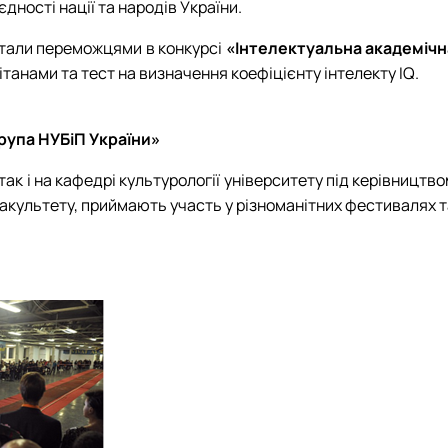
дності нації та народів України.
 стали переможцями в конкурсі
«Інтелектуальна академічн
ітанами та тест на визначення коефіцієнту інтелекту IQ.
рупа НУБіП України»
так і на кафедрі культурології університету під керівництв
 факультету, приймають участь у різноманітних фестивалях 