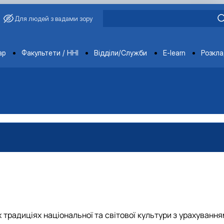
Для людей з вадами зору
ments
ар
Факультети / ННІ
Відділи/Служби
E-learn
Розкл
 традиціях національної та світової культури з урахуванн