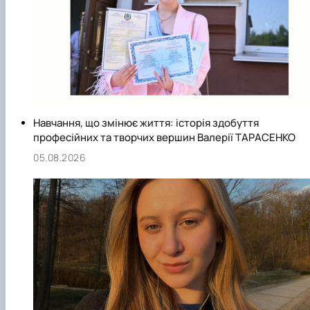
клуб»
Науковий гурток «Філософські проблеми
міжособистісної та міжгрупової комунікаці…
Науковий гурток «Історія держави і права
України»
Навчання, що змінює життя: історія здобуття
професійних та творчих вершин Валерії ТАРАСЕНКО
05.08.2026