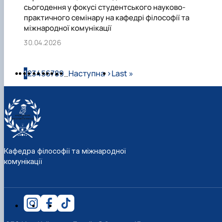
сьогодення у фокусі студентського науково-
практичного семінару на кафедрі філософії та
міжнародної комунікації
30.04.2026
Розбивка на сторінки
Сторінка
Сторінка
Сторінка
Сторінка
Сторінка
Сторінка
Сторінка
Сторінка
Сторінка
Наступна сторінка
Остання сторінка
1
2
3
4
5
6
7
8
9
Наступна ›
Last »
…
Кафедра філософії та міжнародної
комунікації