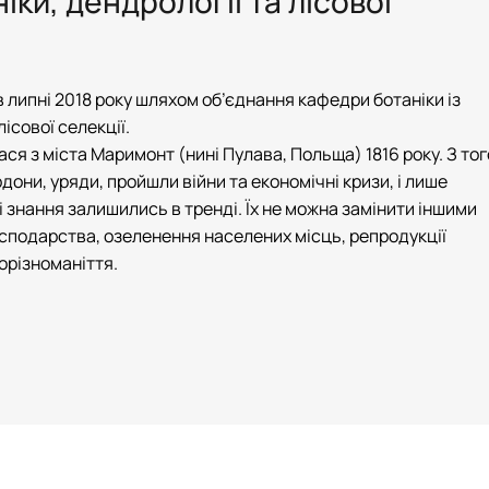
ки, дендрології та лісової
 липні 2018 року шляхом об’єднання кафедри ботаніки із
ісової селекції.
ся з міста Маримонт (нині Пулава, Польща) 1816 року. З тог
дони, уряди, пройшли війни та економічні кризи, і лише
і знання залишились в тренді. Їх не можна замінити іншими
осподарства, озеленення населених місць, репродукції
орізноманіття.