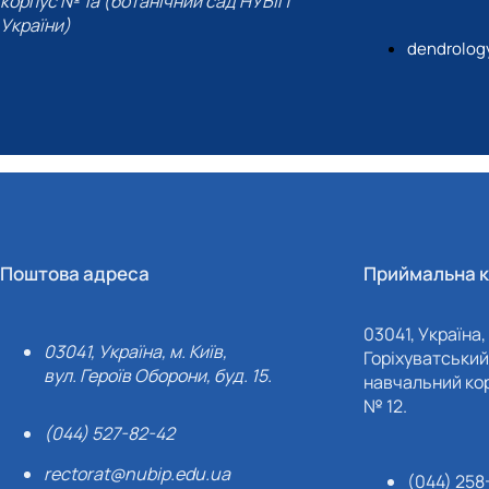
корпус № 1а (ботанічний сад НУБіП
України)
dendrolog
Поштова адреса
Приймальна к
03041, Україна, 
03041, Україна, м. Київ,
Горіхуватський 
вул. Героїв Оборони, буд. 15.
навчальний кор
№ 12.
(044) 527-82-42
rectorat@nubip.edu.ua
(044) 258