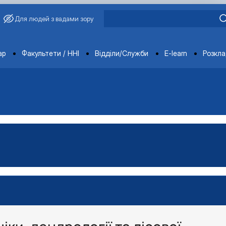
Для людей з вадами зору
ments
ар
Факультети / ННІ
Відділи/Служби
E-learn
Розкл