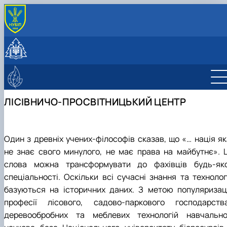
ПРО КАФЕДРУ
Історія та сучасність
СТУДЕНТУ
Колектив
Навчальна робота
НАУКОВА ДІЯЛЬНІСТЬ
Лабораторії
Навчальні практики
Науково-дослідна робота
ЛІСІВНИЧО-ПРОСВІТНИЦЬКИЙ ЦЕНТР
Програми навчальних практик
Публікації
Про центр
ЛІСІВНИЧО-ПРОСВІТНИЦЬКИЙ ЦЕНТР
Студентські наукові гуртки
Фотогалерея
Науково-консультаційні послуги
Студентський науковий гурток дендрології 
екології рослин
Студентський науковий ботанічний гурток
Один з древніх учених-філософів сказав, що «… нація як
"Дивовижна флора"
не знає свого минулого, не має права на майбутнє». Ц
Student scientific botany group "Green
слова можна трансформувати до фахівців будь-яко
plant"
спеціальності. Оскільки всі сучасні знання та технологі
базуються на історичних даних. З метою популяризаці
професії лісового, садово-паркового господарства
деревообробних та меблевих технологій навчально