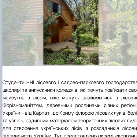
Студенти ННІ лісового і садово-паркового господарства
школярі та випускники коледжів, які хочуть пов’язати св
майбутнє з лісом, вже можуть знайомитися з лісови
біорізноманіттям, деревними рослинами різних регіоні
України – від Карпат і до Криму, флорою лісових луків, бол
та узлісь, садивним матеріалом аборигенних лісових виді
для створення українських лісів із розсадників лісови
підприємств України. Тут представлено окремі експозиці