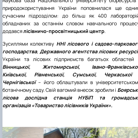
наукова база Національного університету біоресурсів 
природокористування України поповнилася ще одни
сучасним підрозділом: до більш як 400 лабораторій
обладнаних за останнім словом навчального процесу
додався
лісівничо-просвітницький центр
.
Зусиллями колективу
ННІ лісового і садово-парковог
господарства
,
Державного агентства лісових ресурсі
України та лісових підприємств багатьох областей 
Вінницької, Житомирської, Івано-Франківської
Київської, Рівненської, Сумської, Черкаської 
Чернігівської
– його облаштували в університетськом
ботанічному саду. Свій вагомий внесок зробили і
Боярськ
лісова дослідна станція НУБіП та громадськ
організація «Товариство лісівників України».