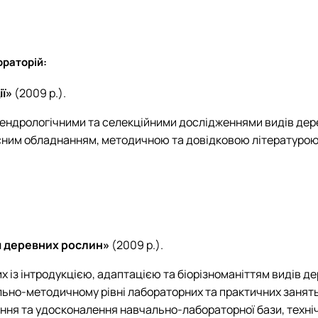
Student scientific botany group "Green plant"
ораторій:
ії
»
(2009 р.).
дендрологічними та селекційними дослідженнями видів дере
ним обладнанням, методичною та довідковою літературою,
тя деревних рослин
»
(2009 р.).
х із інтродукцією, адаптацією та біорізноманіттям видів д
ьно-методичному рівні лабораторних та практичних занять
ня та удосконалення навчально-лабораторної бази, технічн