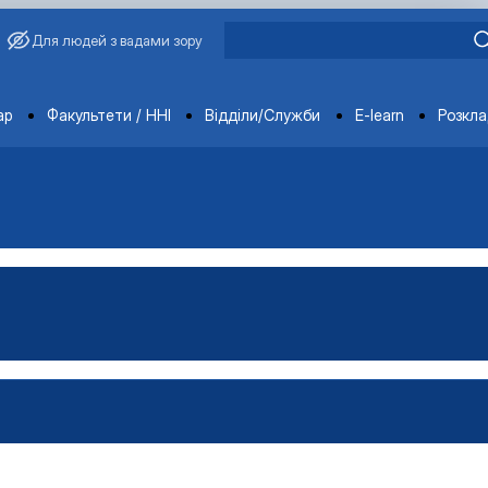
Для людей з вадами зору
ments
ар
Факультети / ННІ
Відділи/Служби
E-learn
Розкл