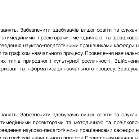
 занять. Забезпечити здобувачів вищої освіти та слухачі
ультимедійними проекторами, методичною та довідково
роведення науково-педагогічними працівниками кафедри н
 та графіком навчального процесу. Проведення навчально
их типів природної і культурної рослинності. Здійсненн
ризації та інформатизації навчального процесу. Завідува
 занять. Забезпечити здобувачів вищої освіти та слухачі
ьтимедійними проекторами та методичною та довідково
роведення науково-педагогічними працівниками кафедри н
 та графіком навчального процесу. Проведення навчально