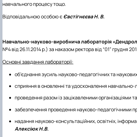
навчального процесу тощо.
Відповідальною особою є
Євстігнєєва Н. В.
Навчально-науково-виробнича лабораторія
«
Дендроло
№4 від 26.11.2014 р.) за наказом ректора від “01” грудня 201
Основні завдання лабораторії:
об’єднання зусиль науково-педагогічних та наукови
сприяння в оновленні та удосконалення навчально-ла
проведення разом із зацікавленими організаціями та
забезпечення проведення науково-педагогічними пр
надання науково-консультаційних, освітніх, інформац
Алексіюк Н.В.