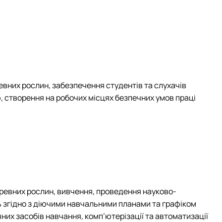
вних рослин, забезпечення студентів та слухачів
 створення на робочих місцях безпечних умов праці
еревних рослин, вивчення,
п
роведення науково-
 згідно з діючими навчальними планами та графіком
их засобів навчання, комп’ютерізації та автоматизації