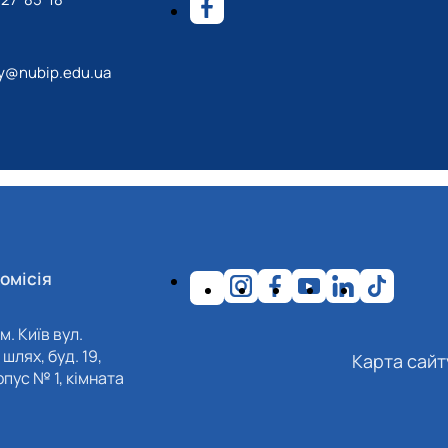
y@nubip.edu.ua
омісія
м. Київ вул.
шлях, буд. 19,
Карта сайт
пус № 1, кімната