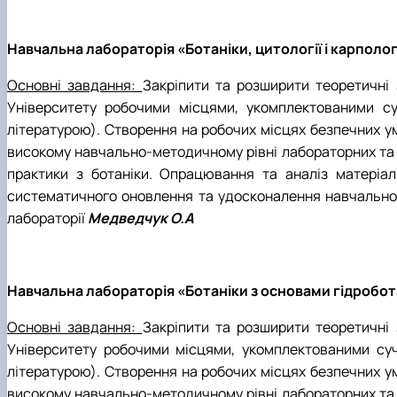
Навчальна лабораторія «Ботаніки, цитології і карполог
Основні завдання:
Закріпити та розширити теоретичні 
Університету робочими місцями, укомплектованими с
літературою). Створення на робочих місцях безпечних у
високому навчально-методичному рівні лабораторних та 
практики з ботаніки. Опрацювання та аналіз матеріалі
систематичного оновлення та удосконалення навчально-л
лабораторії
Медведчук О.А
Навчальна лабораторія «Ботаніки з основами гідробота
Основні завдання:
Закріпити та розширити теоретичні 
Університету робочими місцями, укомплектованими су
літературою). Створення на робочих місцях безпечних у
високому навчально-методичному рівні лабораторних та 