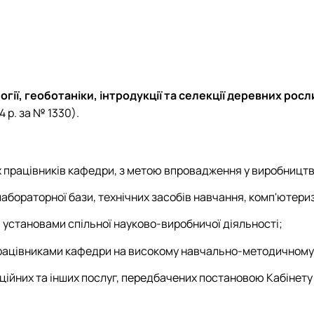
гії, геоботаніки, інтродукції та селекції деревних росл
4 р. за № 1330).
х працівників кафедри, з метою впровадження у виробництв
бораторної бази, технічних засобів навчання, комп'ютериз
 установами спільної науково-виробничої діяльності;
ацівниками кафедри на високому навчально-методичному р
ійних та інших послуг, передбачених постановою Кабінету М