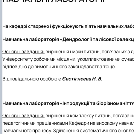
Лабораторії
Програми навчальних практик
Студентські наукові гуртки
Науково-консультаційні послуги
На кафедрі створено і функціонують п'ять навчальних лаб
Навчальна лабораторія
«
Дендрології та лісової селекц
Основні завдання:
вирішення низки питань, пов’язаних з 
Університету робочими місцями, укомплектованими сучас
відповідно до вимог чинного законодавства тощо.
Відповідальною особою є
Євстігнєєва Н. В.
Навчальна лабораторія
«
Інтродукції та біорізноманіт
Основні завдання:
вирішення комплексу питань, пов'язани
педагогічними працівниками Кафедри на високому навчал
навчального процесу. Здійснення
систематичного оновлен