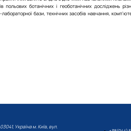
в польових ботанічних і геоботанічних досліджень різн
абораторної бази, технічних засобів навчання, комп’юте
03041, Україна м. Київ, вул.
+38(044) 