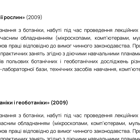
ії рослин»
(2009)
знання з ботаніки, набуті під час проведення лекційних
учасним обладнанням (мікроскопами, комп’ютерами, м
мов праці відповідно до вимог чинного законодавства. П
практичних занять згідно з діючими навчальними планами
в польових ботанічних і геоботанічних досліджень різн
абораторної бази, технічних засобів навчання, комп’юте
ніки і геоботаніки» (2009)
знання з ботаніки, набуті під час проведення лекційних
часним обладнанням (мікроскопами, комп’ютерами, мул
мов праці відповідно до вимог чинного законодавства. П
практичних занять згідно з діючими навчальними планами