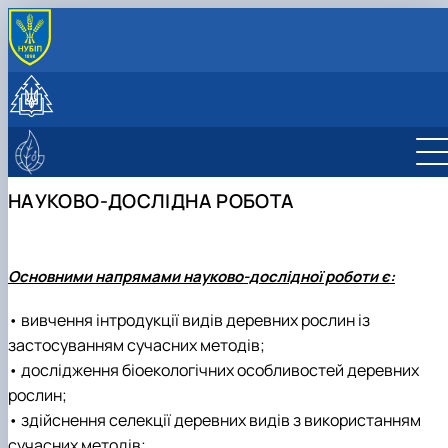
ПРО КАФЕДРУ
Історія та сучасність
СТУДЕНТУ
Колектив
Навчальна робота
НАУКОВА ДІЯЛЬНІСТЬ
Лабораторії
Навчальні практики
Науково-дослідна робота
ЛІСІВНИЧО-ПРОСВІТНИЦЬКИЙ ЦЕНТР
Програми навчальних практик
Публікації
Про центр
НАУКОВО-ДОСЛІДНА РОБОТА
Студентські наукові гуртки
Фотогалерея
Науково-консультаційні послуги
Студентський науковий гурток дендрології 
екології рослин
Студентський науковий ботанічний гурток
Основними напрямами науково-дослідної роботи є:
"Дивовижна флора"
Student scientific botany group "Green
• вивчення інтродукції видів деревних рослин із
plant"
застосуванням сучасних методів;
• дослідження біоекологічних особливостей деревних
рослин;
• здійснення селекції деревних видів з використанням
сучасних методів;