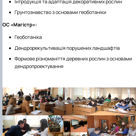
Інтродукція та адаптація декоративних рослин
Ґрунтознавство з основами геоботаніки
ОС «Магістр»:
Геоботаніка
Дендрорекультивація порушених ландшафтів
Формове різноманіття деревних рослин з основами
дендропроектування