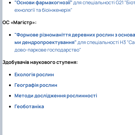
"Основи фармакогнозії"
для спеціальності G21 "Біо
ехнології та біоінженерія"
ОC «Магістр»:
"Формове різноманіття деревних рослин з основ
ми дендропроектування"
для спеціальності Н3 "Са
дово-паркове господарство"
Здобувачів наукового ступеня:
Екологія рослин
Географія рослин
Методи дослідження рослинності
Геоботаніка