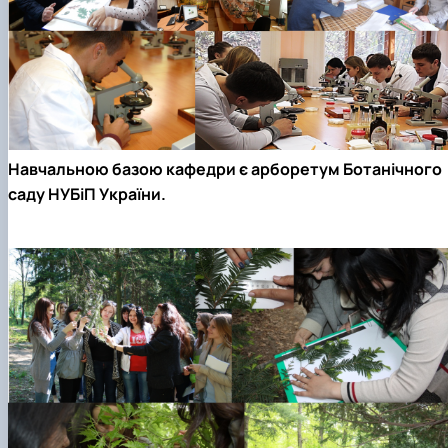
Навчальною базою кафедри є арборетум Ботанічного
саду НУБіП України.