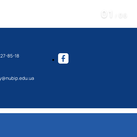
01
06
/
527-85-18
y@nubip.edu.ua