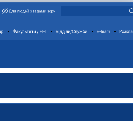
Для людей з вадами зору
ments
ар
Факультети / ННІ
Відділи/Служби
E-learn
Розкл