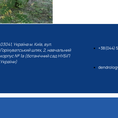
03041, Україна м. Київ, вул.
+38(044) 
Горіхуватський шлях, 2, навчальний
корпус № 1а (ботанічний сад НУБіП
України)
dendrolog