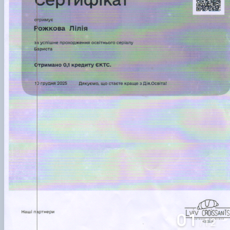
02
12
/
Сергій НЕІЛЕНКО,
доцент кафедри готельно-ресторанної справи та туризму