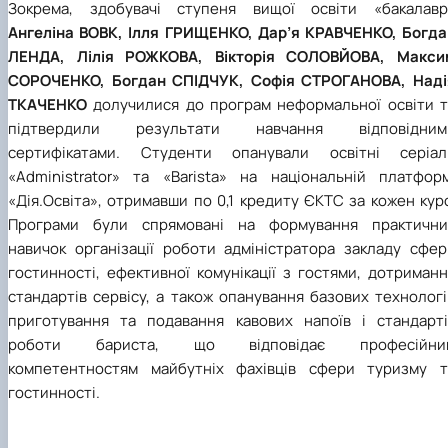
Зокрема, здобувачі ступеня вищої освіти «бакалавр
Ангеліна ВОВК, Ілля ГРИЩЕНКО, Дар’я КРАВЧЕНКО, Богда
ЛЕНДА, Лілія РОЖКОВА, Вікторія СОЛОВЙОВА, Макси
СОРОЧЕНКО, Богдан СПІДЧУК, Софія СТРОГАНОВА, Наді
ТКАЧЕНКО
долучилися до програм неформальної освіти т
підтвердили результати навчання відповідним
сертифікатами. Студенти опанували освітні серіал
«Administrator» та «Barista» на національній платформ
«Дія.Освіта», отримавши по 0,1 кредиту ЄКТС за кожен кур
Програми були спрямовані на формування практични
навичок організації роботи адміністратора закладу сфер
гостинності, ефективної комунікації з гостями, дотриман
стандартів сервісу, а також опанування базових технолог
приготування та подавання кавових напоїв і стандарті
роботи бариста, що відповідає професійни
компетентностям майбутніх фахівців сфери туризму т
гостинності.