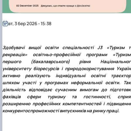
Проєкт «Розвиток лідерських навичок жінок
та мереж для забезпечення рівності у …
вт, 3 бер 2026 - 15:38
Здобувачі вищої освіти спеціальності J3 «Туризм т
рекреація» освітньо-професійної програми «Туризм
першого (бакалаврського) рівня Національног
університету біоресурсів і природокористування Україн
активно реалізують індивідуальні освітні траєкторі
шляхом участі у програмах неформальної освіти. Так
діяльність відповідає сучасним вимогам до підготовк
фахівців сфери туризму та гостинності, сприя
розширенню професійних компетентностей і підвищенн
конкурентоспроможності випускників на ринку праці.