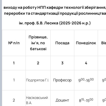
практики
виходу на роботу НПП кафедри технології зберігання
переробки та стандартизації продукції рослинництва
ім. проф. Б.В. Лесика (2025-2026 н.р.)
Прізвище,
№ п/п
ім’я, по
Посада
Понеділок
Ві
батькові
1
2
3
4
00
00
1
Професор
Подпрятов Г.І.
9
-16
9
Насіковський
15
00
2
Доцент
8
-15
9
В.А.