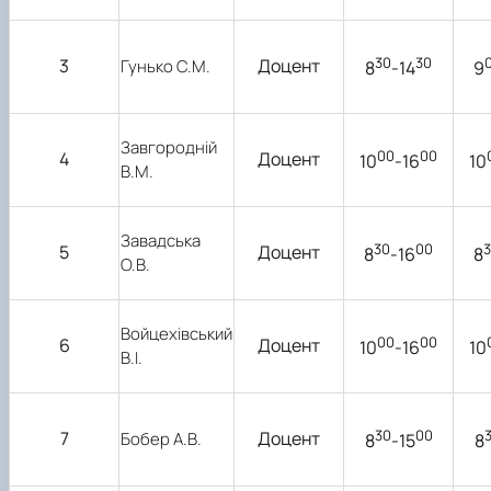
30
30
3
Доцент
Гунько С.М.
8
-14
9
Завгородній
00
00
4
Доцент
10
-16
10
В.М.
Завадська
30
00
5
Доцент
8
-16
8
О.В.
Войцехівський
00
00
6
Доцент
10
-16
10
В.І.
30
00
7
Доцент
Бобер А.В.
8
-15
8