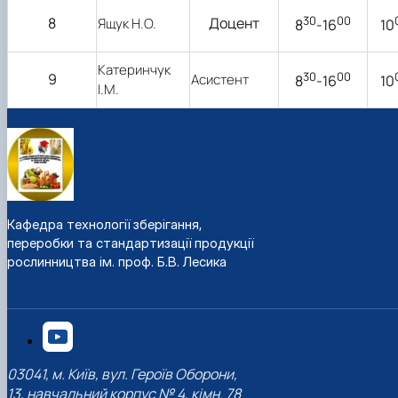
30
00
8
Доцент
Ящук Н.О.
8
-16
10
Катеринчук
30
00
9
Асистент
8
-16
10
І.М.
Кафедра технології зберігання,
переробки та стандартизації продукції
рослинництва ім. проф. Б.В. Лесика
03041, м. Київ, вул. Героїв Оборони,
13, навчальний корпус № 4, кімн. 78