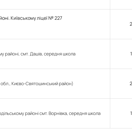
йоні. Київському ліцеї № 227
2
му районі, смт. Дашів, середня школа
а обл., Києво-Святошинський район)
одільському районі смт. Ворнівка, середня школа