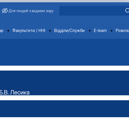
Для людей з вадами зору
ments
ар
Факультети / ННІ
Відділи/Служби
E-learn
Розкл
Б.В. Лесика
ського наукового гуртка "Технолог"