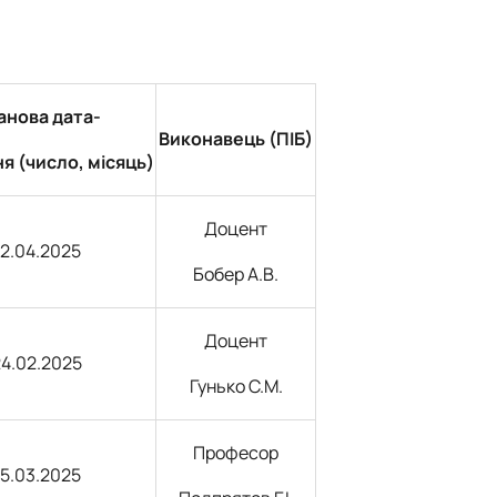
анова дата-
Виконавець (ПІБ)
я (число, місяць)
Доцент
12.04.2025
Бобер А.В.
Доцент
24.02.2025
Гунько С.М.
Професор
15.03.2025