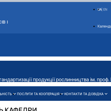
UA
EN
ІВ І
Depart
Календ
тандартизації продукції рослинництва ім. проф. 
ЬНІСТЬ
ПОСЛУГИ ТА КООПЕРАЦІЯ
КОНТАКТИ ТА ДОВІДКА
Керівництво гуртка
Діяльність cтудент
Ь КАФЕДРИ