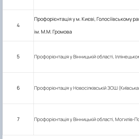
Профорієнтація у м. Києві, Голосіївському ра
4
ім. М.М. Громова
5
Профорієнтація у Вінницькій області, Іллінецько
6
Профорієнтація у Новосілківській ЗОШ (Київськ
7
Профорієнтація у Вінницькій області, Могилів-П