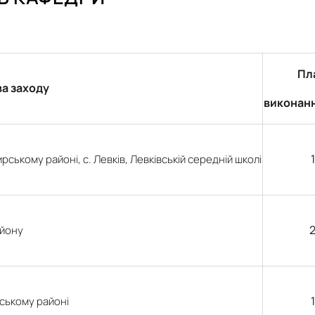
ні технології виробництва, л…
Пл
а заходу
виконанн
ському районі, с. Левків, Левківській середній школі
и для студентів ОС Бакалавр т…
айону
вському районі