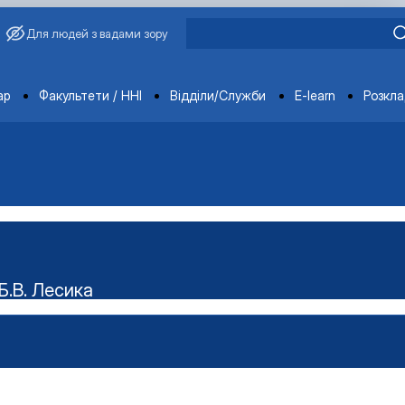
Для людей з вадами зору
ments
ар
Факультети / ННІ
Відділи/Служби
E-learn
Розкл
Б.В. Лесика
ського наукового гуртка "Технолог"