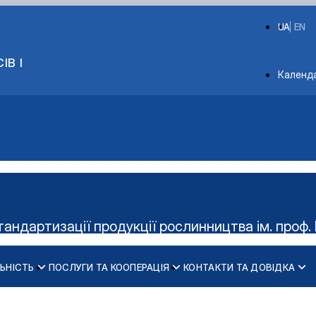
UA
EN
ІВ І
Depart
Календ
тандартизації продукції рослинництва ім. проф. 
ЬНІСТЬ
ПОСЛУГИ ТА КООПЕРАЦІЯ
КОНТАКТИ ТА ДОВІДКА
Керівництво гуртка
Діяльність cтудент