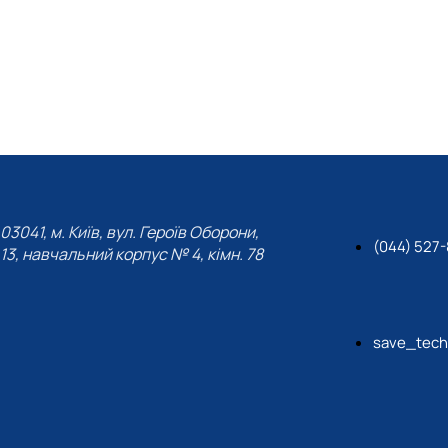
ні технології виробництва, л…
и для студентів ОС Бакалавр т…
03041, м. Київ, вул. Героїв Оборони,
(044) 527
13, навчальний корпус № 4, кімн. 78
save_tech