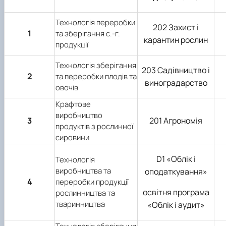
практики
Технологія переробки
202 Захист і
1
та зберігання с.-г.
карантин рослин
продукції
Технологія зберігання
203 Садівництво і
2
та переробки плодів та
виноградарство
овочів
Крафтове
виробництво
3
201 Агрономія
продуктів з рослинної
сировини
D1 «Облік і
Технологія
виробництва та
оподаткування»
4
переробки продукції
освітня програма
рослинництва та
тваринництва
«Облік і аудит»