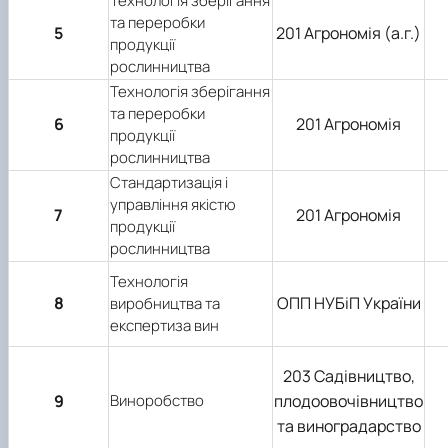
Технологія зберігання
та переробки
5
201 Агрономія (а.г.)
продукції
рослинництва
Технологія зберігання
та переробки
6
201 Агрономія
продукції
рослинництва
Стандартизація і
управління якістю
7
201 Агрономія
продукції
рослинництва
Технологія
8
ОПП НУБіП України
виробництва та
експертиза вин
203 Садівництво,
9
Виноробство
плодоовочівництво
та виноградарство