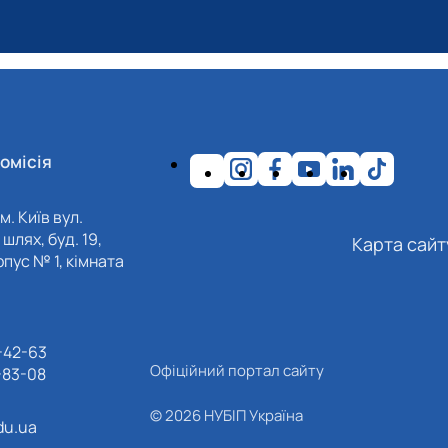
омісія
м. Київ вул.
шлях, буд. 19,
Карта сайт
пус № 1, кімната
-42-63
Офіційний портал сайту
-83-08
© 2026 НУБІП Україна
du.ua