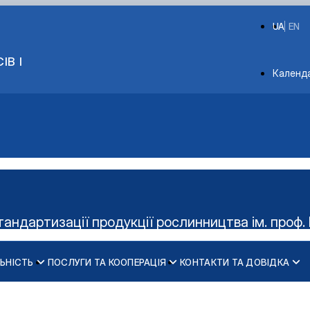
UA
EN
ІВ І
Depart
Календ
тандартизації продукції рослинництва ім. проф. 
ЬНІСТЬ
ПОСЛУГИ ТА КООПЕРАЦІЯ
КОНТАКТИ ТА ДОВІДКА
Керівництво гуртка
Діяльність cтудент