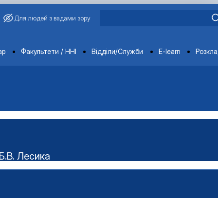
Для людей з вадами зору
ments
ар
Факультети / ННІ
Відділи/Служби
E-learn
Розкл
Б.В. Лесика
ського наукового гуртка "Технолог"