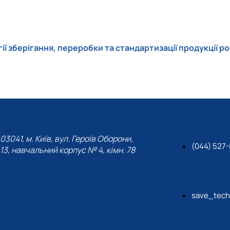
ні технології виробництва, л…
ї зберігання, переробки та стандартизації продукції ро
и для студентів ОС Бакалавр т…
03041, м. Київ, вул. Героїв Оборони,
(044) 527
13, навчальний корпус № 4, кімн. 78
save_tech