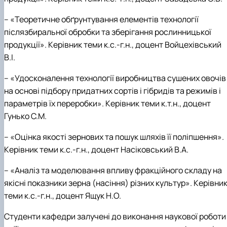
– «Теоретичне обґрунтування елементів технології
післязбиральної обробки та зберігання рослинницької
продукції». Керівник теми к.с.-г.н., доцент Войцехівський
В.І.
– «Удосконалення технології виробництва сушених овочів
на основі підбору придатних сортів і гібридів та режимів і
параметрів їх переробки». Керівник теми к.т.н., доцент
Гунько С.М.
– «Оцінка якості зернових та пошук шляхів її поліпшення».
Керівник теми к.с.-г.н., доцент Насіковський В.А.
– «Аналіз та моделювання впливу фракційного складу на
якісні показники зерна (насіння) різних культур». Керівни
теми к.с.-г.н., доцент Ящук Н.О.
Студенти кафедри залучені до виконання наукової роботи 