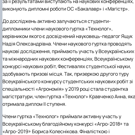
за її результатами виступають на наукових конференціях,
виконують дипломні роботи ОС «Бакалавр» і «Магістр».
До досліджень активно залучаються студенти-
дипломники члени наукового гуртка «Технолог»,
керівником якого є досвідчений науковець-педагог Ящук
Надія Олександрівна. Члени наукового гуртка проводять
наукові дослідження, приймають участь у Всеукраїнських
та міжнародних наукових конференціях, Всеукраїнському
конкурсі наукових робіт, Фестивалях студентської науки,
здобувають призові місця. Так, призеркою другого туру
Всеукраїнського конкурсу студентських наукових робіт зі
спеціальності «Агрономія» у 2019 році стала студентка
магістратури, член гуртка «Технолог» Кравченко Анна, як
отримала диплом ІІ ступеня.
Члени гуртка «Технолог» приймали активну участь у
Всеукраїнському благодійному конкурсі «Агро-2018» та
«Агро-2019» Бориса Колеснікова. Фіналісткою і