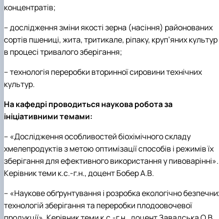
концентратів;
– дослідження зміни якості зерна (насіння) районованих
сортів пшениці, жита, тритикале, ріпаку, круп’яних культур
в процесі тривалого зберігання;
– технологія переробки вторинної сировини технічних
культур.
На кафедрі проводиться наукова робота за
ініціативними темами:
– «Дослідження особливостей біохімічного складу
хмелепродуктів з метою оптимізації способів і режимів їх
зберігання для ефективного використання у пивоварінні».
Керівник теми к.с.-г.н., доцент Бобер А.В.
– «Наукове обґрунтування і розробка екологічно безпечни
технологій зберігання та переробки плодоовочевої
продукції». Керівник теми к.с.-г.н., доцент Завадська О.В.