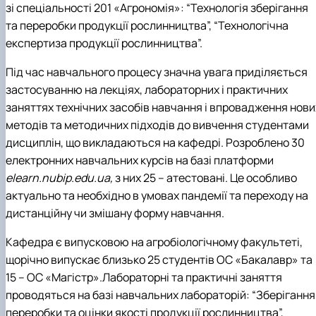
зі спеціальності 201 «Агрономія»: “Технологія зберігання
та переробки продукції рослинництва”, “Технологічна
експертиза продукції рослинництва”.
Під час навчального процесу значна увага приділяється
застосуванню на лекціях, лабораторних і практичних
заняттях технічних засобів навчання і впровадження нови
методів та методичних підходів до вивчення студентами
дисциплін, що викладаються на кафедрі. Розроблено 30
електронних навчальних курсів на базі платформи
elearn.nubip.edu.ua,
з них 25 – атестовані. Це особливо
актуально та необхідно в умовах пандемії та переходу на
дистанційну чи змішану форму навчання.
Кафедра є випусковою на агробіологічному факультеті,
щорічно випускає близько 25 студентів ОС «Бакалавр» та
15 – ОС «Магістр».Лабораторні та практичні заняття
проводяться на базі навчальних лабораторій: “Зберігання
переробки та оцінки якості продукції рослинництва”,