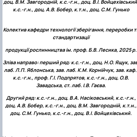
доц. В.М. Завгородній, к.с.-г.н., доц. В.І. Войцехівський
к.с.-г.н., доц. А.В. Бобер, к.т.н., доц. С.М. Гунько
Колектив кафедри технології зберігання, переробки т
стандартизації
продукції рослинництва ім. проф. Б.В. Лесика, 2025 р.
Зліва направо: перший ряд: к.с.-г.н., доц. Н.О. Ящук, зав
лаб. Л.П. Яблонська, зав. лаб. К.М. Корнійчук, зав. каф.
к.с.-г.н., проф. Г.І. Подпрятов, к.с.-г.н., доц. О.В.
Завадська, ст. лаб. І.В. Гаєва.
Другий ряд: к.с.-г.н., доц. В.А. Насіковський, к.с.-г.н.,
доц. А.В. Бобер, к.с.-г.н., доц. В.М. Завгородній, к.т.н.,
доц. С.М. Гунько, к.с.-г.н., доц. В.І. Войцехівський.