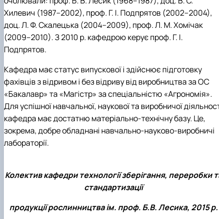
очолювали: проф. Б. В. Лесик (1968–1987), доц. В. С.
практики
Хилевич (1987–2002), проф. Г. І. Подпрятов (2002–2004),
доц. Л. Ф. Скалецька (2004–2009), проф. Л. М. Хомічак
(2009–2010). З 2010 р. кафедрою керує проф. Г. І.
Подпрятов.
Кафедра має статус випускової і здійснює підготовку
фахівців з відривом і без відриву від виробництва за ОС
«Бакалавр» та «Магістр» за спеціальністю «Агрономія».
Для успішної навчальної, наукової та виробничої діяльнос
кафедра має достатню матеріально-технічну базу. Це,
зокрема, добре обладнані навчально-науково-виробничі
лабораторії.
Колектив кафедри технології зберігання, переробки т
стандартизації
продукції рослинництва ім. проф. Б.В. Лесика, 2015 р.