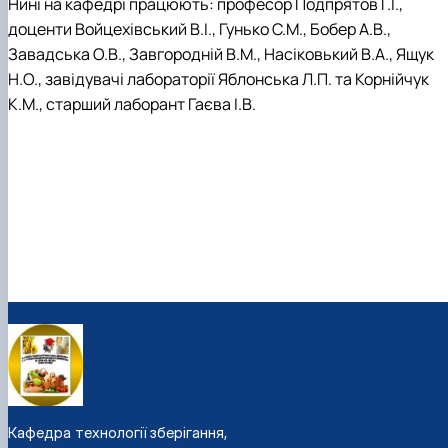
Нині на кафедрі працюють: професор Подпрятов Г.І.,
доценти Войцехівський В.І., Гунько С.М., Бобер А.В.,
Завадська О.В., Завгородній В.М., Насіковький В.А., Ящук
Н.О., завідувачі лабораторії Яблонська Л.П. та Корнійчук
К.М., старший лаборант Гаєва І.В.
Кафедра технології зберігання,