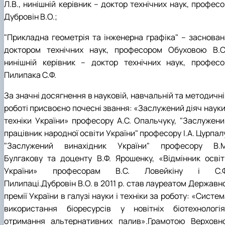
Л.В., нинішній керівник – доктор технічних наук, профес
Дубровін В.О.;
"Прикладна геометрія та інженерна графіка" – заснован
доктором технічних наук, професором Обуховою В.С.
нинішній керівник – доктор технічних наук, професо
Пилипака С.Ф.
За значні досягнення в науковій, навчальній та методичн
роботі присвоєно почесні звання: «Заслужений діяч науки
техніки України» професору А.С. Опальчуку, "Заслужени
працівник народної освіти України" професору І.А. Цурпал
"Заслужений винахідник України" професору В.М
Булгакову та доценту В.Ф. Ярошенку, «Відмінник освіт
України» професорам В.С. Ловейкіну і С.Ф
Пилипаці.Дубровін В.О. в 2011 р. став лауреатом Державн
премії України в галузі науки і техніки за роботу: «Систе
використання біоресурсів у новітніх біотехнологія
отримання альтернативних палив».Грамотою Верховно