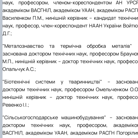
наук, професором, членом-кореспондентом АН УРСР
академіком ВАСГНІЛ, академіком УААН, академіком РАСГ
Василенком П.М., нинішній керівник – кандидат технічни
наук, професор, член-кореспондент НААН України Войтю
Д.Г.;
"Металознавство та термічна обробка металів" 
заснована доктором технічних наук, професором Брауно
М.П., нинішній керівник – доктор технічних наук, профес
Опальчук А.С.;
"Біотехнічні системи у тваринництві" – заснован
доктором технічних наук, професором Омельченком О.О.
нинішній керівник – доктор технічних наук, професо
Ревенко І.І.;
"Сільськогосподарське машинобудування" – заснован
доктором технічних наук, професором, академіко
ВАСГНІЛ, академіком УААН, академіком РАСГН Погоріли