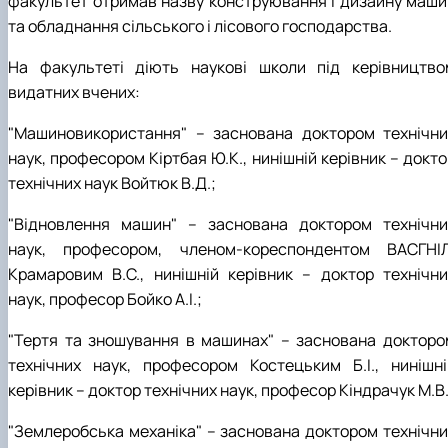
факультет отримав назву конструювання і дизайну маши
Рейтингові списки
та обладнання сільського і лісового господарства.
На факультеті діють наукові школи під керівництво
видатних вчених:
"Машиновикористання" – заснована доктором технічни
наук, професором Кіртбая Ю.К., нинішній керівник – докт
технічних наук Войтюк В.Д.;
"Відновлення машин" – заснована доктором технічни
наук, професором, членом-кореспондентом ВАСГНІЛ
Крамаровим В.С., нинішній керівник – доктор технічни
наук, професор Бойко А.І.;
"Тертя та зношування в машинах" – заснована докторо
технічних наук, професором Костецьким Б.І., нинішні
керівник – доктор технічних наук, професор Кіндрачук М.В.
"Землеробська механіка" – заснована доктором технічни