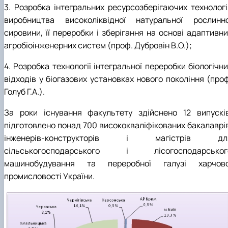
3. Розробка інтегральних ресурсозберігаючих технологі
виробництва високоліквідної натуральної рослинно
сировини, її переробки і зберігання на основі адаптивни
агробіоінженерних систем (проф. Дубровін В.О.);
4. Розробка технології інтегральної переробки біологічн
відходів у біогазових установках нового покоління (проф
Голуб Г.А.).
За роки існування факультету здійснено 12 випусків
підготовлено понад 700 висококваліфікованих бакалаврів
інженерів-конструкторів і магістрів дл
сільськогосподарського і лісогосподарськог
машинобудування та переробної галузі харчово
промисловості України.