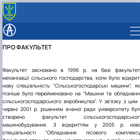
ПРО ФАКУЛЬТЕТ
Адміністрація
ВСТУПНИКУ
Академічна доброчесність
Бакалавр
СТУДЕНТУ
ПРО ФАКУЛЬТЕТ
Відео про факультет
Магістр
G11 Машинобудування
Розклад занять
КАФЕДРИ
Документи факультету
Аспірантура
G19 Будівництво та цивільна інженерія
G11 Машинобудування
Графік освітнього процесу
Будівництва
НАУКА
Історія факультету
Відвідати факультет
G19 Будівництво та цивільна інженерія
Графік практик
Конструювання машин і обладнання
Конференції, семінари: програми і збірники тез
РОЗКЛАД ЗАНЯТЬ
Факультет засновано в 1996 р. на базі факультет
Культурно-масова робота
Розклад складання екзаменів
Механіки
Наукові гуртки
ВІДВІДАТИ ФАКУЛЬТЕТ
Міжнародна співараця
Формування індивідуальної освітньої траєкторії
механізації сільського господарства, коли було відкрит
Надійності техніки
Наукова робота
Опитування
Стипендія
Нарисної геометрії, комп’ютерної графіки та
нову спеціальність "Сільськогосподарські машини", як
Про нас
Список студентів академічних груп
дизайну
пізніше було перейменовано на "Машини та обладнанн
Рада роботодавців
Накази про затвердження тем кваліфікаційних
Технології конструкційних матеріалів і
сільськогосподарського виробництва". У зв'язку з цим 
робіт
матеріалознавства
червні 2001 р. рішенням вченої ради університету бул
Сторінка магістра
Технічного сервісу та інженерного менеджменту
створено факультет сільськогосподарськог
Навчальна робота
імені М. П. Момотенка
Соціальна стипендія
машинобудування. З відкриттям у 2005 р. ново
Студенту
спеціальності "Обладнання лісового комплексу
Студентська організація