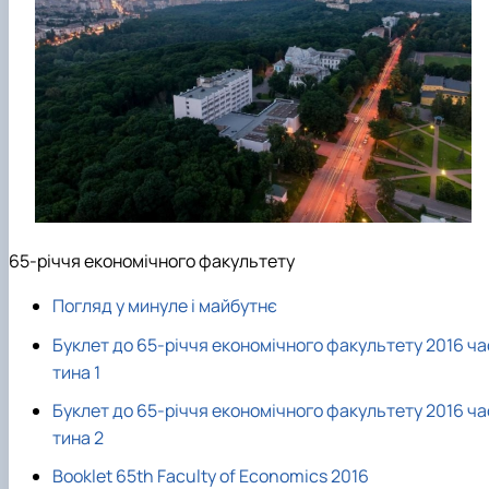
Проєкт «Розвиток лідерських навичок жінок
та мереж для забезпечення рівності у …
65-річчя економічного факультету
Погляд у минуле і майбутнє
Буклет до 65-річчя економічного факультету 2016 ча
тина 1
Буклет до 65-річчя економічного факультету 2016 ча
тина 2
Booklet 65th Faculty of Economics 2016