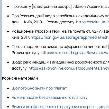
Про освіту [Електронний ресурс] : Закон України від 05
Про Рекомендації щодо запобігання академічному плаг
дані. – Київ, 2018. – Режим доступу:
https://osvita.ua/
Розширений глосарій термінів та понять ст. 42 «Акаде
Київ, 2017.
https://mon.gov.ua/storage/app/media/vish
Про затвердження вимог до оформлення дисертації [Еле
Режим доступу:
https://zakon.rada.gov.ua/laws/show/
Щодо рекомендацій з академічної доброчесності для за
доступу:
https://zakononline.com.ua/documents/sh
Корисні матеріали
Що потрібно знати про плагіат
Як мені писати без академічного плагіату
Вимоги до оформлення літературних джерел в дипло