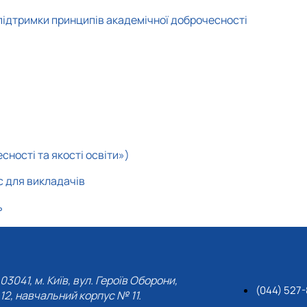
 підтримки принципів академічної доброчесності
сності та якості освіти»)
с для викладачів
ь
03041, м. Київ, вул. Героїв Оборони,
(044) 527-
12, навчальний корпус № 11.