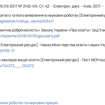
.09.2017 № 2145-VIII. Ст. 42. – Електрон. дані. – Київ, 2017.
іату та його виявлення в наукових роботах [Електронний рес
legislation/Vishya_osvita/61647/
мічна доброчесність» Закону України «Про освіту» (від 5 ве
chaosvita/2018/10/25/glyusariy.pdf
ктронний ресурс] : Наказ Міністерства освіти і науки України
z0155-17
кладів вищої освіти [Електронний ресурс] : Лист МОН від 23
ow/124272___124272
мних роботах та наукових працях