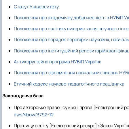
Міжнародна співараця
Список студентів академічних груп
Технічного сервісу та інженерного менеджменту імені
Статут Університету
Опитування
Накази про затвердження тем кваліфікаційних робіт
Про нас
Сторінка магістра
Положення про академічну доброчесність в НУБіП У
Рада роботодавців
Навчальна робота
Положення про політику використання штучного інтел
Соціальна стипендія
Студенту
Положення про порядок перевірки наукових, навчальн
Студентська організація
Положення про інституційний репозитарій кваліфікац
Рейтингові списки
Антикорупційна програма НУБіП України
Положення про оформлення навчальних видань НУБі
Етичний кодекс науково-педагогічного працівника
Законодавча база
Про авторське право і суміжні права [Електронний ресу
aws/show/3792-12
Про вищу освіту [Електронний ресурс] : Закон України 