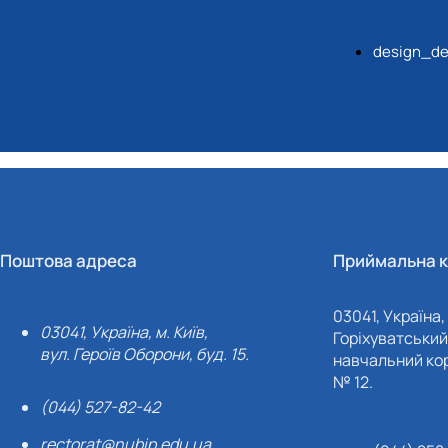
design_de
Поштова адреса
Приймальна к
03041, Україна, 
03041, Україна, м. Київ,
Горіхуватський 
вул. Героїв Оборони, буд. 15.
навчальний кор
№ 12.
(044) 527-82-42
rectorat@nubip.edu.ua