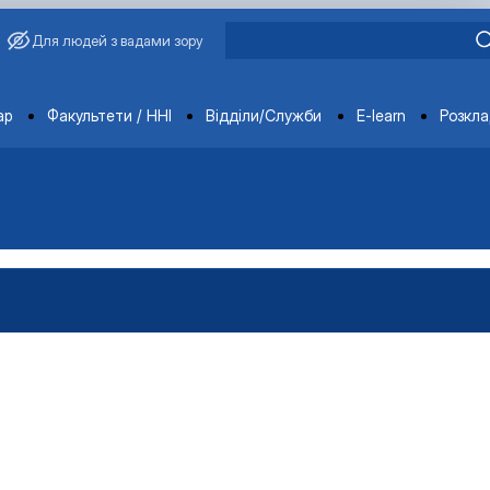
Для людей з вадами зору
ments
ар
Факультети / ННІ
Відділи/Служби
E-learn
Розкл