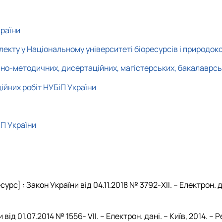
 М. П. Момотенка
країни
екту у Національному університеті біоресурсів і природок
о-методичних, дисертаційних, магістерських, бакалаврських
ійних робіт НУБіП України
П України
рс] : Закон України від 04.11.2018 № 3792-XII. – Електрон. д
від 01.07.2014 № 1556- VII. – Електрон. дані. – Київ, 2014. –