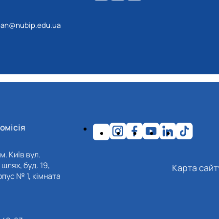
an@nubip.edu.ua
омісія
м. Київ вул.
шлях, буд. 19,
Карта сайт
пус № 1, кімната