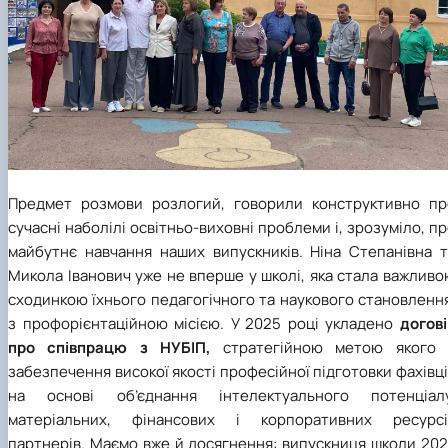
Предмет розмови розлогий, говорили конструктивно пр
сучасні наболілі освітньо-виховні проблеми і, зрозуміло, п
майбутнє навчання наших випускників. Ніна Степанівна т
Микола Іванович уже не вперше у школі, яка стала важлив
сходинкою їхнього педагогічного та наукового становленн
з профорієнтаційною місією. У 2025 році укладено
догові
про співпрацю з НУБІП,
стратегійною метою якого 
забезпечення високої якості професійної підготовки фахівц
на основі об’єднання інтелектуального потенціалу
матеріальних, фінансових і корпоративних ресурсі
партнерів. Маємо вже й досягнення: випускниця школи 202