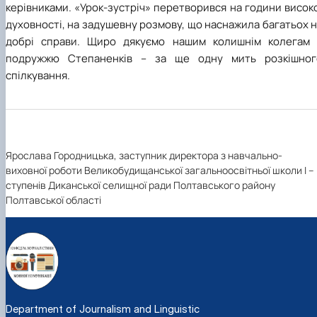
керівниками. «Урок-зустріч» перетворився на години висок
духовності, на задушевну розмову, що наснажила багатьох 
добрі справи. Щиро дякуємо нашим колишнім колегам 
подружжю Степаненків – за ще одну мить розкішног
спілкування.
Ярослава Городницька, заступник директора з навчально-
виховної роботи Великобудищанської загальноосвітньої школи І – І
ступенів Диканської селищної ради Полтавського району
Полтавської області
Department of Journalism and Linguistic