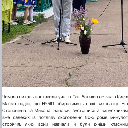
Чимало питань поставили учні та їхні батьки гостям із Києв
Маємо надію, що НУБІП обиратимуть наші вихованці. Нін
Степанівна та Микола Іванович зустрілися з випускникам
вже далеких із погляду сьогодення 80-х років минулог
сторіччя, яких вони навчали й були їхніми класним