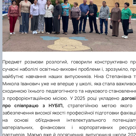
Предмет розмови розлогий, говорили конструктивно пр
сучасні наболілі освітньо-виховні проблеми і, зрозуміло, п
майбутнє навчання наших випускників. Ніна Степанівна т
Микола Іванович уже не вперше у школі, яка стала важлив
сходинкою їхнього педагогічного та наукового становленн
з профорієнтаційною місією. У 2025 році укладено
догові
про співпрацю з НУБІП,
стратегійною метою якого 
забезпечення високої якості професійної підготовки фахівц
на основі об’єднання інтелектуального потенціалу
матеріальних, фінансових і корпоративних ресурсі
партнерів. Маємо вже й досягнення: випускниця школи 202