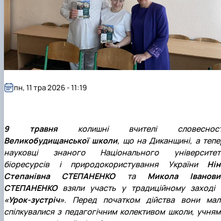
пн, 11 тра 2026 - 11:19
9 травня
колишні вчителі словесност
Великобудищанської школи
, що на Диканщині, а тепе
науковці знаного Національного університет
біоресурсів і природокористування України
Нін
Степанівна СТЕПАНЕНКО
та
Микола Іванови
СТЕПАНЕНКО
взяли участь у традиційному заході 
«Урок-зустріч»
. Перед початком дійства вони мал
спілкувалися з педагогічним колективом школи, учням