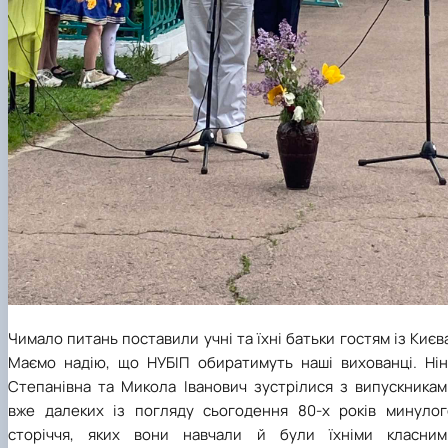
Чимало питань поставили учні та їхні батьки гостям із Києв
Маємо надію, що НУБІП обиратимуть наші вихованці. Нін
Степанівна та Микола Іванович зустрілися з випускникам
вже далеких із погляду сьогодення 80-х років минулог
сторіччя, яких вони навчали й були їхніми класним