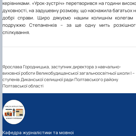
керівниками. «Урок-зустріч» перетворився на години висок
духовності, на задушевну розмову, що наснажила багатьох 
добрі справи. Щиро дякуємо нашим колишнім колегам 
подружжю Степаненків – за ще одну мить розкішног
спілкування.
Ярослава Городницька, заступник директора з навчально-
виховної роботи Великобудищанської загальноосвітньої школи І – І
ступенів Диканської селищної ради Полтавського району
Полтавської області
Кафедра журналістики та мовної