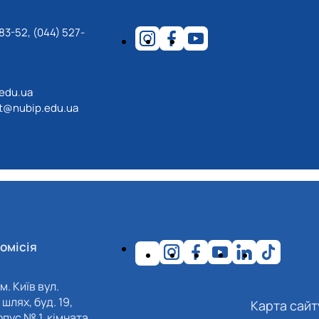
83-52, (044) 527-
.edu.ua
ot@nubip.edu.ua
омісія
м. Київ вул.
шлях, буд. 19,
Карта сайт
пус № 1, кімната