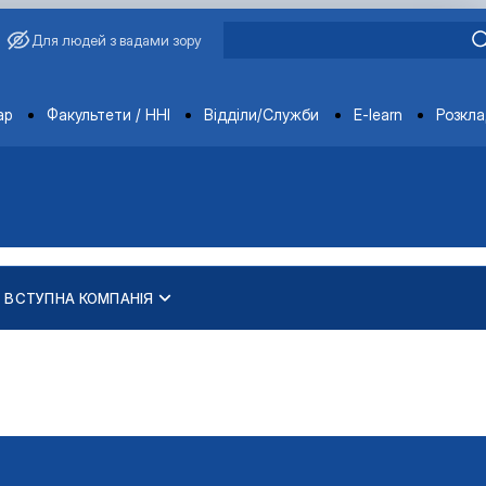
Для людей з вадами зору
ments
ар
Факультети / ННІ
Відділи/Служби
E-learn
Розкл
ВСТУПНА КОМПАНІЯ