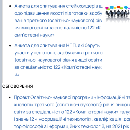
Анкета для опитування стейкхолдерів щ
одо підвищення якості підготовки здобу
вачів третього (освітньо-наукового) рів
ня вищої освіти за спеціальністю 122 «К
омп'ютерні науки»
Анкета для опитування НПП, які беруть
участь у підготовці здобувачів третього
(освітньо-наукового) рівня вищої освіти
за спеціальністю 122 «Комп'ютерні наук
и»
ОБГОВОРЕННЯ
Проект Освітньо-наукової програми «Інформаційні т
хнології» третього (освітньо-наукового) рівня вищої 
світи за спеціальністю 122 «Комп’ютерні науки» галу
і знань 12 «Інформаційні технології», кваліфікація: до
тор філософії з інформаційних технологій, на 2021 рік