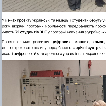
У межах проєкту українські та німецькі студенти беруть у
року, щорічні програми мобільності передбачають про
участь
32 студентів BHT
у програмі навчання з українськ
Проєкт сприяє розвитку
цифрових, мовних, команд
довгострокового впливу передбачено
щорічні зустрічі 
якості цифрового й міжнародного управління в українських