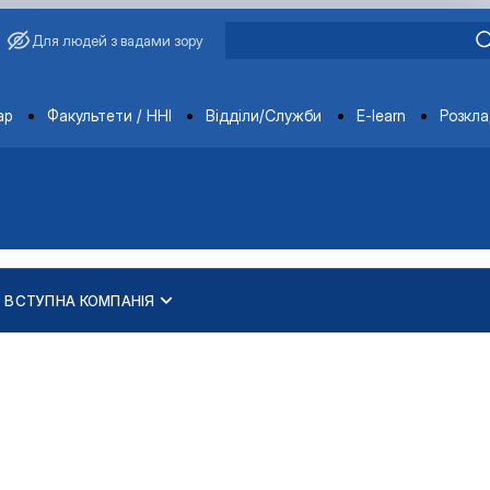
Для людей з вадами зору
ments
ар
Факультети / ННІ
Відділи/Служби
E-learn
Розкл
ВСТУПНА КОМПАНІЯ