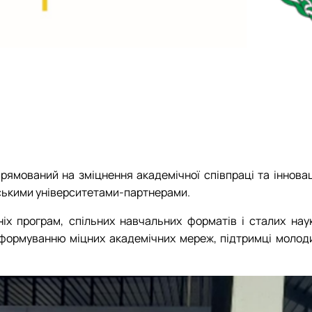
ямований на зміцнення академічної співпраці та інновац
ськими університетами-партнерами.
ніх програм, спільних навчальних форматів і сталих на
 формуванню міцних академічних мереж, підтримці молодих