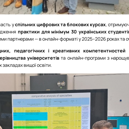
часть у
спільних цифрових та блокових курсах
, отримую
ходження
практики для мінімум 30 українських студенті
ими партнерами — в онлайн-форматі у 2025–2026 роках та оч
них, педагогічних і креативних компетентностей
с
керівництва університетів
та онлайн-програми з нарощува
 закладах вищої освіти.