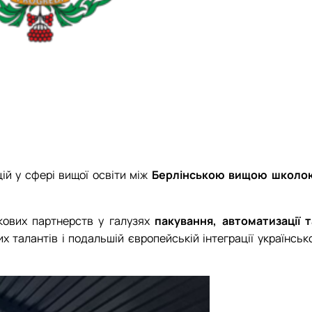
ій у сфері вищої освіти між
Берлінською вищою школо
укових партнерств у галузях
пакування, автоматизації т
 талантів і подальшій європейській інтеграції українсько