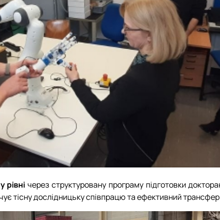
 рівні
через структуровану програму підготовки докторан
печує тісну дослідницьку співпрацю та ефективний трансфер