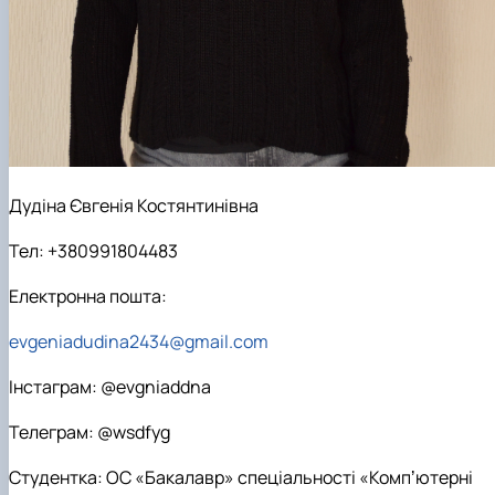
Дудіна Євгенія Костянтинівна
Тел: +380991804483
Електронна пошта:
evgeniadudina2434@gmail.com
Інстаграм: @evgniaddna
Телеграм: @wsdfyg
Студентка: ОС «Бакалавр» спеціальності «Компʼютерні