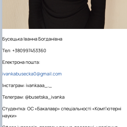
Бусецька Іванна Богданівна
Тел: +380997453360
Електрона пошта:
ivankabusecka0@gmail.com
Інстаграм: ivankaaa_._
Телеграм: @busetska_ivanka
Студентка: ОС «Бакалавр» спеціальності «Компʼютерні
науки»