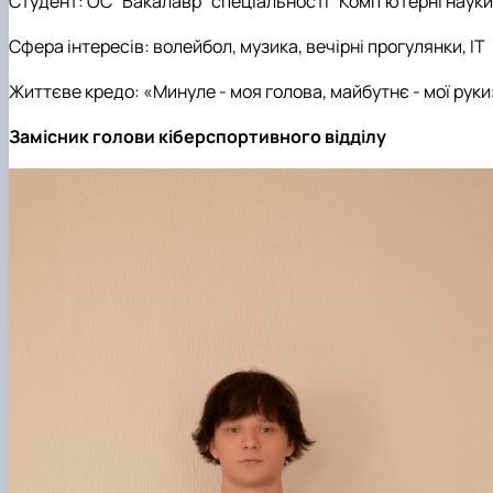
Студент: ОС "Бакалавр" спеціальності "Компʼютерні науки
Сфера інтересів: волейбол, музика, вечірні прогулянки, ІТ
Життєве кредо: «Минуле - моя голова, майбутнє - мої руки
Замісник голови кіберспортивного відділу