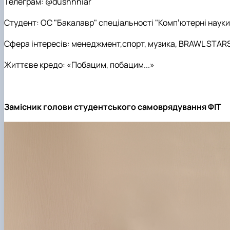
Телеграм: @dushnniar
Студент: ОС "Бакалавр" спеціальності "Компʼютерні науки
Сфера інтересів: менеджмент,спорт, музика, BRAWL STAR
Життєве кредо: «Побацим, побацим...»
Замісник голови студентського самоврядування ФІТ