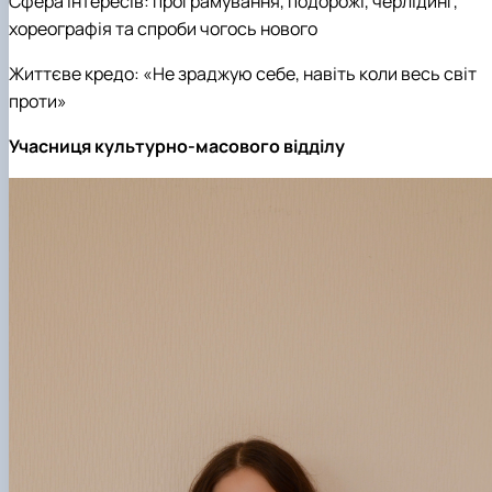
Сфера інтересів: програмування, подорожі, черлідинг,
хореографія та спроби чогось нового
Життєве кредо: «Не зраджую себе, навіть коли весь світ
проти»
Учасниця культурно-масового відділу