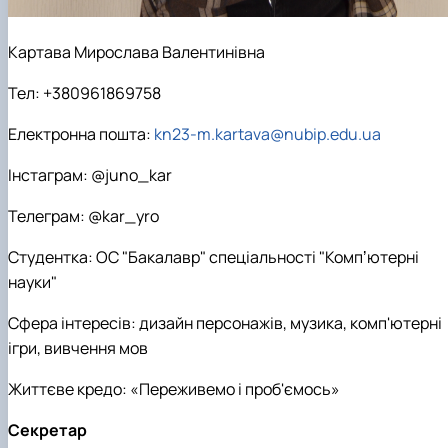
Картава Мирослава Валентинівна
Тел: +380961869758
Електронна пошта:
kn23-m.kartava@nubip.edu.ua
Інстаграм: @juno_kar
Телеграм: @kar_yro
Студентка: ОС "Бакалавр" спеціальності "Компʼютерні
науки"
Сфера інтересів: дизайн персонажів, музика, комп'ютерні
ігри, вивчення мов
Життєве кредо: «Переживемо і проб'ємось»
Секретар