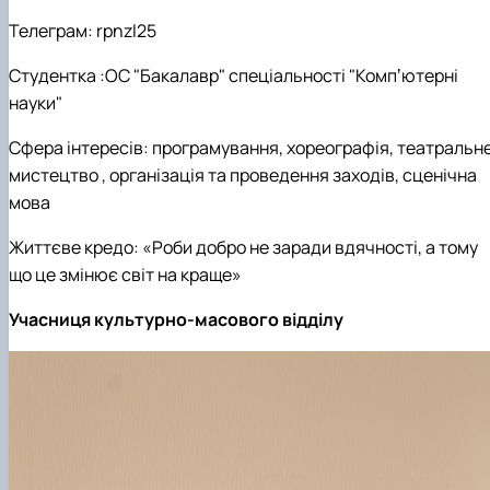
Телеграм: rpnzl25
Студентка :ОС "Бакалавр" спеціальності "Компʼютерні
науки"
Сфера інтересів: програмування, хореографія, театральн
мистецтво , організація та проведення заходів, сценічна
мова
Життєве кредо: «Роби добро не заради вдячності, а тому
що це змінює світ на краще»
Учасниця культурно-масового відділу