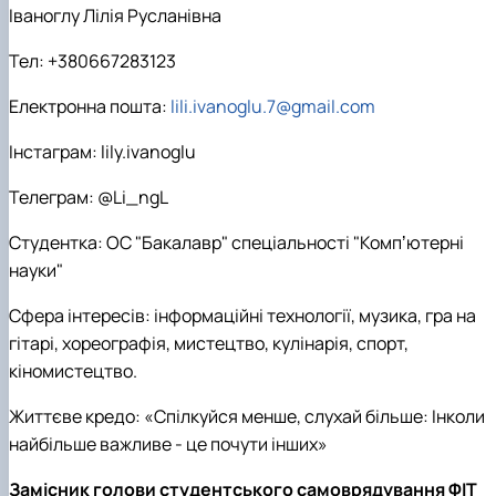
Іваноглу Лілія Русланівна
Тел: +380667283123
Електронна пошта:
lili.ivanoglu.7@gmail.com
Інстаграм: lily.ivanoglu
Телеграм: @Li_ngL
Студентка: ОС "Бакалавр" спеціальності "Компʼютерні
науки"
Сфера інтересів: інформаційні технології, музика, гра на
гітарі, хореографія, мистецтво, кулінарія, спорт,
кіномистецтво.
Життєве кредо: «Спілкуйся менше, слухай більше: Інколи
найбільше важливе - це почути інших»
Замісник голови студентського самоврядування ФІТ