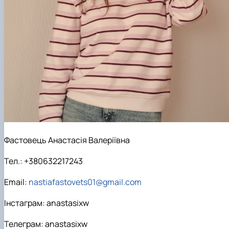
Фастовець Анастасія Валеріївна
Тел.: +380632217243
Еmail:
nastiafastovets01@gmail.com
Інстаграм: anastasixw
Телеграм: anastasixw