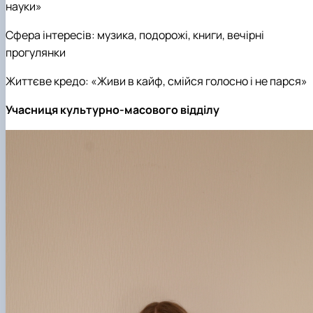
науки»
Сфера інтересів: музика, подорожі, книги, вечірні
прогулянки
Життєве кредо: «Живи в кайф, смійся голосно і не парся»
Учасниця культурно-масового відділу