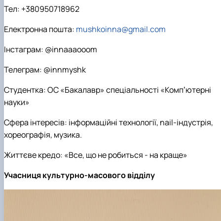
Тел: +380950718962
Електронна пошта:
mushkoinna@gmail.com
Інстаграм: @innaaaooom
Телеграм: @innmyshk
Студентка: ОС «Бакалавр» спеціальності «Компʼютерні
науки»
Сфера інтересів: інформаційні технології, nail-індустрія,
хореографія, музика.
Життєве кредо: «Все, що не робиться - на краще»
Учасниця культурно-масового відділу