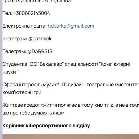
Грицюк Дарія Олександрівна
Тел: +380682145004
Електронна пошта:
hddarka@gmail.com
Інстаграм: @dazhkek
Телеграм: @DARRS1S
Студентка: ОС "Бакалавр" спеціальності "Компʼютерні
науки "
Сфера інтересів: музика, IT, дизайн, театральне мистецтв
компʼютерні ігри
Життєве кредо: «життя полягає в тому, ким ти є, а не в том
що про тебе думають інші»
Керівник кіберспортивного відділу