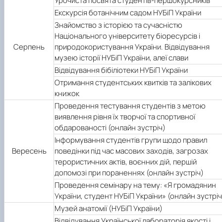
Урочиста посвята студентів-першокурсників
Підручники, навчальні посібники та методи
Наукові публікації студентів
Екскурсія ботанічним садом НУБіП України
рекомендації для ОС "Бакалавр"
Меморандуми, договори про співпрацю
Знайомство з історією та сучасністю
Національного університету біоресурсів і
Серпень
природокористування України. Відвідування
музею історії НУБіП України, алеї слави
Відвідування бібіліотеки НУБіП України
Отримання студентських квитків та залікових
книжок
Проведення тестування студентів з метою
виявлення рівня їх творчої та спортивної
обдарованості (онлайн зустріч)
Інформування студентів групи щодо правил
Вересень
поведінки під час масових заходів, загрозах
терористичних актів, воєнних дій, першій
допомозі при пораненнях (онлайн зустріч)
Проведення семінару на тему: «Я громадянин
України, студент НУБіП України» (онлайн зустріч
Музей анатомії (НУБіП України)
Відвідування Української лабораторія якості і