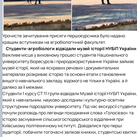
Урочисте зачитування присяги першокурсника було надано
кращим вступникам на агробіологічний факультет.
Студенти-агробіологи відвідали музей історії НУБіП України
Важливе місце у виховному процесі студентів Національного
університету біоресурсів і природокористування України займає
музей історії, який на яскравих речових і документальних
матеріалах розкриває історію та основні етапи становлення
вищого навчального закладу, відомого не тільки в Україні, а й
далеко за її межами.
Студенти 1 курсу СТ 11 групи відвідали Музей історії НУБіП України,
який є навчальним, науково-дослідним і культурно-освітнім
структурним підрозділом університету. Під час екскурсії студенти
почули розповідь про легенди походження слова «Голосієво» та
історію заснування сільськогосподарського відділення при
Київському політехнічному інституті. Довідалися про перші
аудиторії, побачили тогочасні залікові книжки, студентські квитки