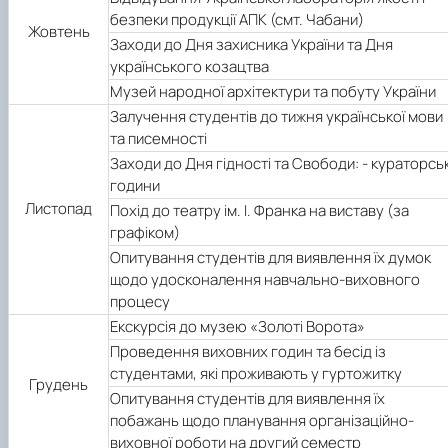
безпеки продукції АПК (смт. Чабани)
Жовтень
Заходи до Дня захисника України та Дня
українського козацтва
Музей народної архітектури та побуту України
Залучення студентів до тижня української мови
та писемності
Заходи до Дня гідності та Свободи: - кураторськ
години
Листопад
Похід до театру ім. І. Франка на виставу (за
графіком)
Опитування студентів для виявлення їх думок
щодо удосконалення навчально-виховного
процесу
Екскурсія до музею «Золоті Ворота»
Проведення виховних годин та бесід із
студентами, які проживають у гуртожитку
Грудень
Опитування студентів для виявлення їх
побажань щодо планування організаційно-
виховної роботи на другий семестр