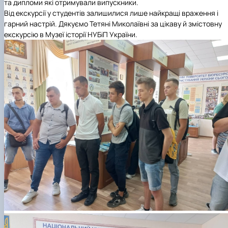
та дипломи які отримували випускники.
Від екскурсії у студентів залишилися лише найкращі враження і
гарний настрій. Дякуємо Тетяні Миколаївні за цікаву й змістовну
екскурсію в Музеї історії НУБіП України.