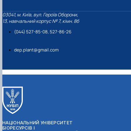
Підручники, навчальні посібники та методи
Наукові публікації студентів
рекомендації для ОС "Бакалавр"
Меморандуми, договори про співпрацю
03041, м. Київ, вул. Героїв Оборони,
13, навчальний корпус № 7, кімн. 8б
(044) 527-85-08, 527-86-26
dep.plant@gmail.com
НАЦІОНАЛЬНИЙ УНІВЕРСИТЕТ
БІОРЕСУРСІВ І