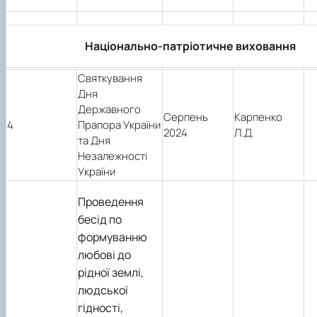
Національно-патріотичне виховання
Святкування
Дня
Державного
Серпень
Карпенко
4
Прапора України
2024
Л.Д.
та Дня
Незалежності
України
Проведення
бесід по
формуванню
любові до
рідної землі,
людської
гідності,