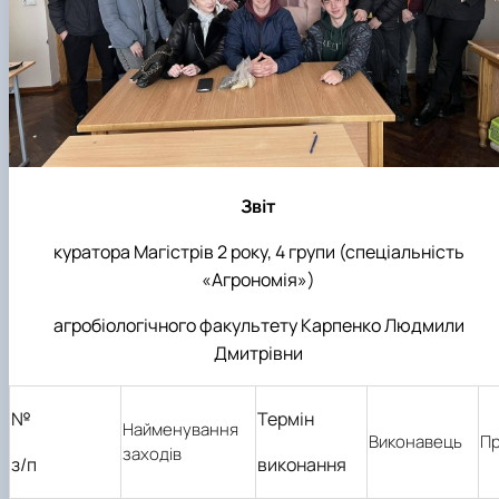
Підручники, навчальні посібники та методи
Наукові публікації студентів
рекомендації для ОС "Бакалавр"
Меморандуми, договори про співпрацю
Звіт
куратора
Магістрів 2 року, 4 групи
(спеціальність
«Агрономія»)
агробіологічного факультету Карпенко Людмили
Дмитрівни
№
Термін
Найменування
Виконавець
Пр
заходів
з/п
виконання