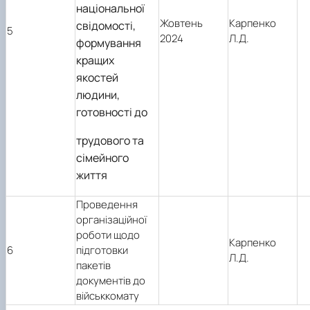
національної
Жовтень
Карпенко
свідомості,
5
2024
Л.Д.
формування
кращих
якостей
людини,
готовності до
трудового та
сімейного
життя
Проведення
організаційної
роботи щодо
Карпенко
6
підготовки
Л.Д.
пакетів
документів до
військкомату