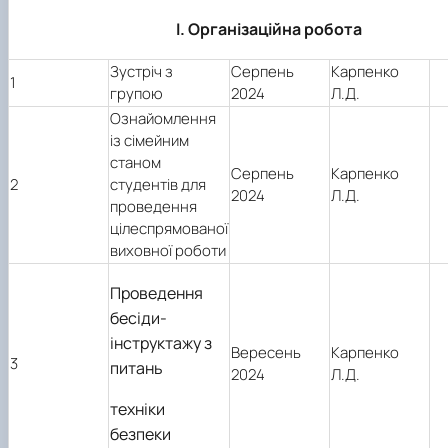
І
. Організаційна
робота
Зустріч з
Серпень
Карпенко
1
групою
2024
Л.Д.
Ознайомлення
із сімейним
станом
Серпень
Карпенко
2
студентів для
2024
Л.Д.
проведення
цілеспрямованої
виховної роботи
Проведення
бесіди-
інструктажу з
Вересень
Карпенко
3
питань
2024
Л.Д.
техніки
безпеки