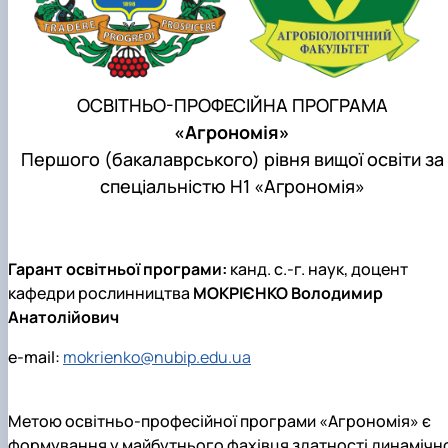
Підручники, навчальні посібники та методи
Наукові публікації студентів
рекомендації для ОС "Бакалавр"
Меморандуми, договори про співпрацю
ОСВІТНЬО-ПРОФЕСІЙНА ПРОГРАМА
«Агрономія»
Першого (бакалаврського) рівня вищої освіти за
спеціальністю H1 «Агрономія»
Гарант освітньої програми:
канд. с.-г. наук, доцент
кафедри рослинництва
МОКРІЄНКО Володимир
Анатолійович
e-mail:
mokrienko@nubip.edu.ua
Метою освітньо-професійної програми «Агрономія» є
формування у майбутнього фахівця здатності динамічн