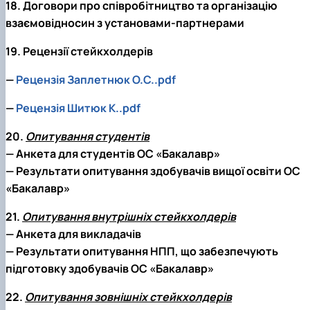
18. Договори про співробітництво та організацію
взаємовідносин з установами-партнерами
19. Рецензії стейкхолдерів
—
Рецензія Заплетнюк О.С..pdf
—
Рецензія Шитюк К..pdf
20.
Опитування студентів
— Анкета для студентів ОС «Бакалавр»
— Результати опитування здобувачів вищої освіти ОС
«Бакалавр»
21.
Опитування внутрішніх стейкхолдерів
— Анкета для викладачів
— Результати опитування НПП, що забезпечують
підготовку здобувачів ОС «Бакалавр»
22.
Опитування зовнішніх стейкхолдерів