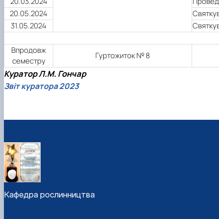
20.03.2024
Проведе
20.05.2024
Святкув
31.05.2024
Святку
Впродовж
Гуртожиток № 8
семестру
Куратор Л.М. Гончар
Звіт куратора 2023
Кафедра рослинництва