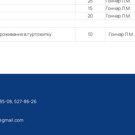
25
Гончар Л.М.
15
Гончар Л.М.
20
Гончар Л.М.
проживання в гуртожитку
10
Гончар Л.М.
-85-08, 527-86-26
@gmail.com