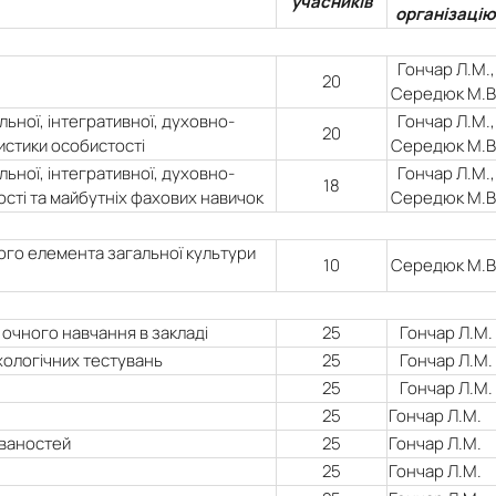
учасників
організацію
Гончар Л.М.,
20
Середюк М.В
ьної, інтегративної, духовно-
Гончар Л.М.,
20
истики особистості
Середюк М.В
ьної, інтегративної, духовно-
Гончар Л.М.,
18
ості та майбутніх фахових навичок
Середюк М.В
ого елемента загальної культури
10
Середюк М.В
 очного навчання в закладі
25
Гончар Л.М.
хологічних тестувань
25
Гончар Л.М.
25
Гончар Л.М.
25
Гончар Л.М.
ованостей
25
Гончар Л.М.
25
Гончар Л.М.