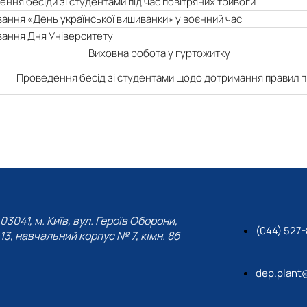
ння бесіди зі студентами під час повітряних тривоги
ання «День української вишиванки» у воєнний час
вання Дня Університету
Виховна робота у гуртожитку
Проведення бесід зі студентами щодо дотримання правил 
03041, м. Київ, вул. Героїв Оборони,
(044) 527
13, навчальний корпус № 7, кімн. 8б
dep.plant