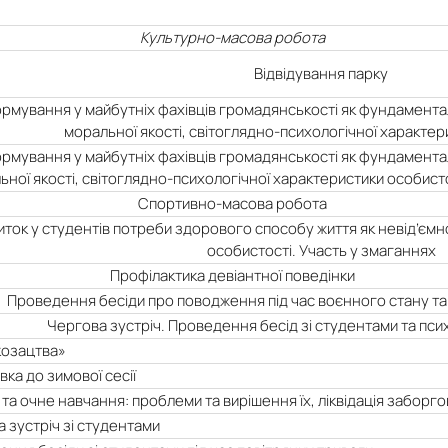
Культурно-масова робота
Відвідування парку
рмування у майбутніх фахівців громадянськості як фундаментал
моральної якості, світоглядно-психологічної характер
рмування у майбутніх фахівців громадянськості як фундаментал
ьної якості, світоглядно-психологічної характеристики особист
Спортивно-масова робота
иток у студентів потреби здорового способу життя як невід’ємн
особистості. Участь у змаганнях
Профілактика девіантної поведінки
Проведення бесіди про поводження під час воєнного стану та
Чергова зустріч. Проведення бесід зі студентами та пси
козацтва»
вка до зимової сесії
та очне навчання: проблеми та вирішення їх, ліквідація заборг
 зустріч зі студентами