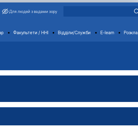
Для людей з вадами зору
ments
ар
Факультети / ННІ
Відділи/Служби
E-learn
Розкл
имиріна
Бакалавр"
аївна
Магістр"