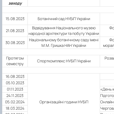
заходу
15.08.2023
Ботанічний сад НУБіП України
Відвідування Національного музею
Фо
21.08.2023
народної архітектури та побуту України
Національному ботанічному саду імені
Фо
30.08.2023
М.М. Гришка НАН України
морал
Протягом
Розв
Спорткомплекс НУБіП України
семестру
16.08.2023
05.10.2023
01.11.2023
«День 
24.11.2023
Підгото
05.02.2024
Організаційні години НУБіП
Онлайн 
18.03.2024
Чергова