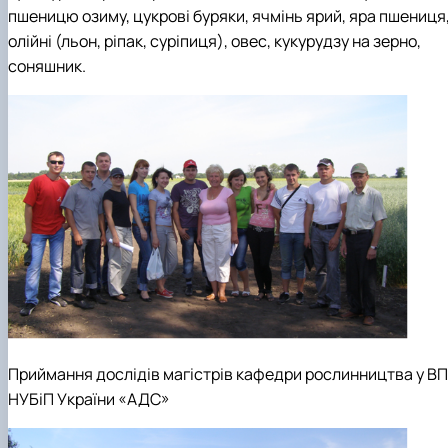
пшеницю озиму, цукрові буряки, ячмінь ярий, яра пшениця
олійні (льон, ріпак, суріпиця), овес, кукурудзу на зерно,
соняшник.
Приймання дослідів магістрів кафедри рослинництва у ВП
НУБіП України «АДС»