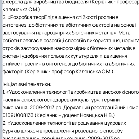
джерела для виробництва біодизеля (Керівник - професо
Каленська С.М.).
2. «Розробка теорії підвищення стійкості рослин в
онтогенезі до біотичних та абіотичних факторів на основі
застосування нанорозмірних біогенних металів». Мета
роботи полягає в розробці способів використання, норм т
строків застосування нанорозмірних біогенних металів в
системі удобрення польових культур для підвищення
стійкості рослин в онтогенезі до біотичних та абіотичних
факторів (Керівник - професор Каленська С.М.).
Ініціативні тематики:
1. «Удосконалення технології виробництва високоякісного
насіння сільськогосподарських культур», терміни
виконання: 2009-2013 рр. Державний реєстраційний номе
0109U008133 (Керівник – доцент Новицька Н.В.)
2. «Удосконалення технології вирощування цукрових
буряків шляхом впровадження розсадного способу
висаджування», терміни виконання: 2009-2013 рр.,