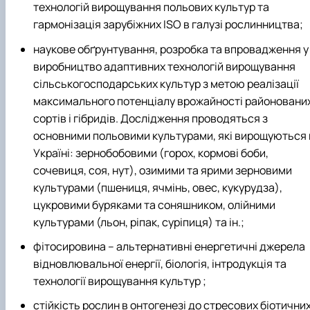
технологій вирощування польових культур та
гармонізація зарубіжних ISO в галузі рослинництва;
наукове обґрунтування, розробка та впровадження у
виробництво адаптивних технологій вирощування
сільськогосподарських культур з метою реалізації
максимального потенціалу врожайності районовани
сортів і гібридів. Дослідження проводяться з
основними польовими культурами, які вирощуються 
Україні: зернобобовими (горох, кормові боби,
сочевиця, соя, нут), озимими та ярими зерновими
культурами (пшениця, ячмінь, овес, кукурудза),
цукровими буряками та соняшником, олійними
культурами (льон, ріпак, суріпиця) та ін.;
фітосировина – альтернативні енергетичні джерела
відновлювальної енергії, біологія, інтродукція та
технології вирощування культур ;
стійкість рослин в онтогенезі до стресових біотични