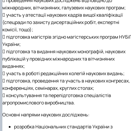
 проведення наукових досліджень відповідно до
Підручники, навчальні посібники та методи
Наукові публікації студентів
міжнародних, вітчизняних, галузевих наукових програм;
рекомендації для ОС "Бакалавр"
Меморандуми, договори про співпрацю
 участь у атестації наукових кадрів вищої кваліфікації
(спецради по захисту дисертаційних робіт, експертні
комісії, тощо);
 підготовка магістрів згідно магістерських програм НУБі
України;
 підготовка та видання наукових монографій, наукових
публікацій у провідних міжнародних та вітчизняних
виданнях;
 участь в роботі редакційних колегій наукових видань;
 підготовка, проведення та участь в наукових конгресах,
конференціях, семінарах, круглих столах;
 консультування та перепідготовка спеціалістів
агропромислового виробництва.
Основні напрями наукових досліджень:
розробка Національних стандартів України з