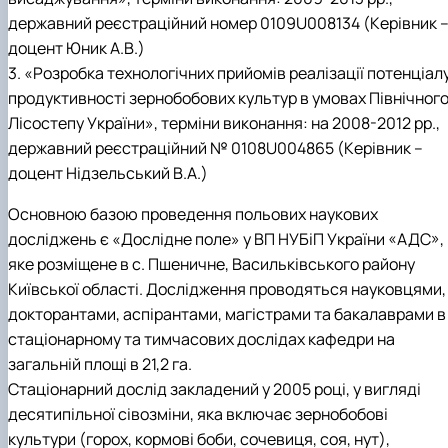
державний реєстраційний номер 0109U008134 (Керівник 
доцент Юник А.В.)
3. «Розробка технологічних прийомів реалізації потенціал
продуктивності зернобобових культур в умовах Північног
Лісостепу України», терміни виконання: на 2008-2012 рр.,
державний реєстраційний № 0108U004865 (Керівник –
доцент Нідзельський В.А.)
Основною базою проведення польових наукових
досліджень є «Дослідне поле» у ВП НУБіП України «АДС»,
яке розміщене в с. Пшеничне, Васильківського району
Київської області. Дослідження проводяться науковцями,
докторантами, аспірантами, магістрами та бакалаврами в
стаціонарному та тимчасових дослідах кафедри на
загальній площі в 21,2 га.
Стаціонарний дослід закладений у 2005 році, у вигляді
десятипільної сівозміни, яка включає зернобобові
культури (горох, кормові боби, сочевиця, соя, нут),