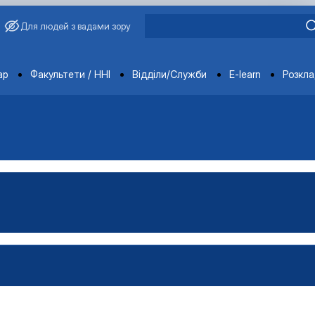
Для людей з вадами зору
ments
ар
Факультети / ННІ
Відділи/Служби
E-learn
Розкл
имиріна
Бакалавр"
аївна
Магістр"