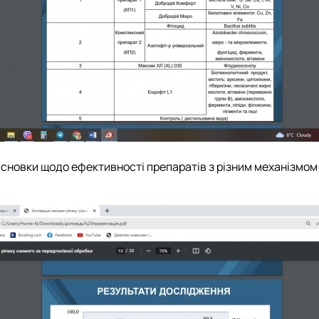
овки щодо ефективності препаратів з різним механізмом ді