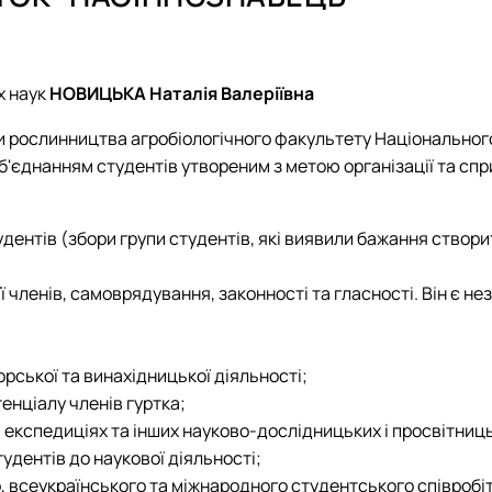
ї в рослинництві"
КАРПЕНКО Людмила 
Загальноуніверситетсь
ПИЛИПЕНКО Вікторія С
ОС "Доктор філософії
 в кормовиробництві"
 протидія сексуальним домаган…
СВИСТУНОВА Ірина В
Підручники, навчальні
 культури"
СКРИНИК Олеся Атана
Підручники, навчальні
х наук
НОВИЦЬКА Наталія Валеріївна
ЗАВГОРОДНЯ Світлан
Підручники, навчальні
рослинництва агробіологічного факультету Національного 
СОНЬКО Роман Воло
'єднанням студентів утвореним з метою організації та спри
дентів (збори групи студентів, які виявили бажання створит
її членів, самоврядування, законності та гласності. Він є н
рської та винахідницької діяльності;
енціалу членів гуртка;
, експедиціях та інших науково-дослідницьких і просвітниц
удентів до наукової діяльності;
 всеукраїнського та міжнародного студентського співробітн