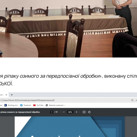
я ріпаку озимого за передпосівної обробки
», виконану сп
СЬКОЇ.