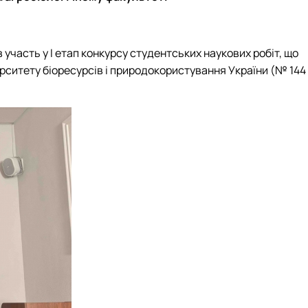
часть у І етап конкурсу студентських наукових робіт, що
верситету біоресурсів і природокористування України (№ 144