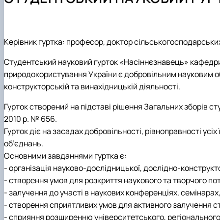
Навчальна робота
Навчальна практика
Студентський науковий гурток "Дистанційні технологі
Телефони гарячих ліній
Наукова робота
Кураторська робота
Студентський науковий гурток "Насіннєзнавець"
Рекомендації дій при виникнені надзвичайних ситуацій
Фотогалерея
Навчально-методичне забезпечення кафедри
Студентський науковий гурток "Інноваційні технології
Академічна доброчесність, антикорупційна програма,
Матеріально-технічне забезпечення
Аспірантура
Студентський науковий гурток "Малопоширені кормові
Керівник гуртка: професор, доктор сільськогосподарськи
Навчальні та науково-дослідні лабораторії
Наука бізнесу
Студентський науковий гурток «Насіннєзнавець» кафедри 
Профорієнтаційна діяльність кафедри
Публікації
природокористування України є добровільним науковим об
Графік роботи НПП
Конференції
конструкторській та винахідницькій діяльності.
Наукові публікації студентів
Меморандуми, договори про співпрацю
Гурток створений на підставі рішення Загальних зборів сту
2010 р. № 656.
Гурток діє на засадах добровільності, рівноправності усіх 
об’єднань.
Основними завданнями гуртка є:
- організація науково-дослідницької, дослідно-конструкто
- створення умов для розкриття наукового та творчого пот
- залучення до участі в наукових конференціях, семінарах
- створення сприятливих умов для активного залучення ст
- сприяння розширенню університетського, регіонального,