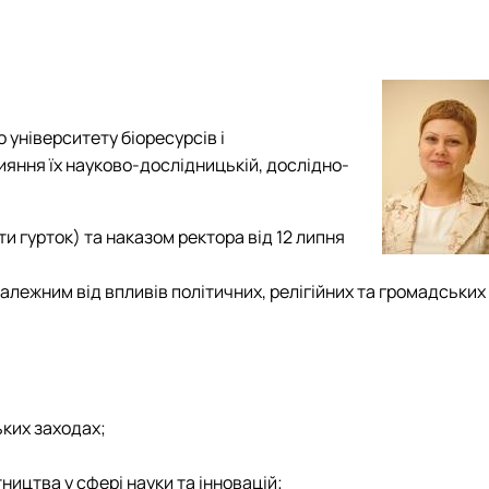
Дмитрівна
кі вибіркові дисципліни
ергіївна
"
олодимирівна
 посібники та методичні рекомендації
сіївна
 посібники та методичні рекомендації для ОС "Магістр"
а Володимирівна
 посібники та методичні рекомендації для ОС "Бакалавр"
університету біоресурсів і
димирович
яння їх науково-дослідницькій, дослідно-
и гурток) та наказом ректора від 12 липня
езалежним від впливів політичних, релігійних та громадських
ьких заходах;
ицтва у сфері науки та інновацій;