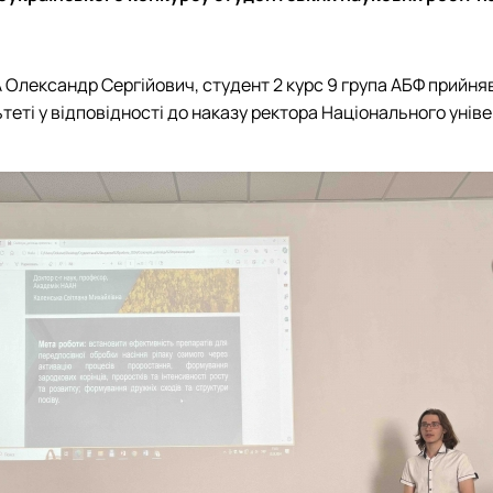
ександр Сергійович, студент 2 курс 9 група АБФ прийняв у
ьтеті у відповідності до наказу ректора Національного уні