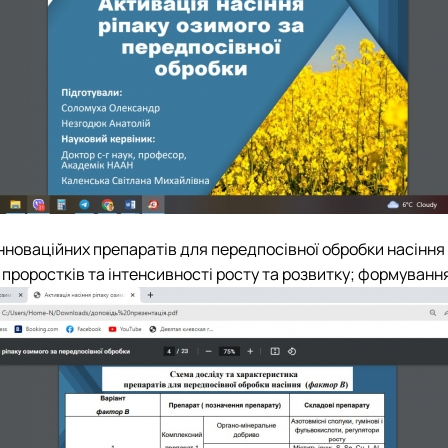
нноваційних препаратів для передпосівної обробки насіння
проростків та інтенсивності росту та розвитку; формування 