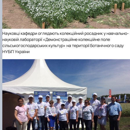
Підручники, навчальні посібники та методи
Наукові публікації студентів
рекомендації для ОС "Бакалавр"
Меморандуми, договори про співпрацю
Науковці кафедри оглядають колекційний росадник у навчально-
науковій лабораторії «Демонстраційне колекційне поле
сільськогосподарських культур» на території Ботанічного саду
НУБіП України