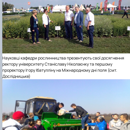
Науковці кафедри рослинництва презентують свої досягнення
ректору університету Станіславу Ніколаєнку та першому
проректору Ігору Ібатулліну на Міжнародному дні поля (смт.
Дослідницьке)