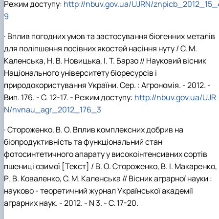
Режим доступу:
http://nbuv.gov.ua/UJRN/znpicb_2012_15_
9
· Вплив погодних умов та застосування біогенних металів
для поліпшення посівних якостей насіння нуту / С. М.
Каленська, Н. В. Новицька, І. Т. Барзо // Науковий вісник
Національного університету біоресурсів і
природокористування України. Сер. : Агрономія. - 2012. -
Вип. 176. - С. 12-17. - Режим доступу:
http://nbuv.gov.ua/UJR
N/nvnau_agr_2012_176_3
· Стороженко, В. О. Вплив комплексних добрив на
біопродуктивність та функціональний стан
фотосинтетичного апарату у високоінтенсивних сортів
пшениці озимої [Текст] / В. О. Стороженко, В. І. Макаренко,
Р. В. Коваленко, С. М. Каленська // Вісник аграрної науки :
науково - теоретичний журнал Української академії
аграрних наук. - 2012. - N 3. - С. 17-20.