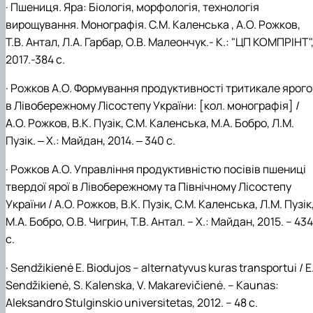
· Пшениця. Яра: Біологія, морфологія, технологія
вирощування. Монографія. С.М. Каленська , А.О. Рожков,
Т.В. Антал, Л.А. Гарбар, О.В. Малеончук.- К.: "ЦП КОМПРІНТ"
2017.-384 с.
· Рожков А.О. Формування продуктивності тритикале ярого
в Лівобережному Лісостепу України: [кол. монографія] /
А.О. Рожков, В.К. Пузік, С.М. Каленська, М.А. Бобро, Л.М.
Пузік. ‒ Х.: Майдан, 2014. ‒ 340 с.
· Рожков А.О. Управління продуктивністю посівів пшениці
твердої ярої в Лівобережному та Північному Лісостепу
України / А.О. Рожков, В.К. Пузік, С.М. Каленська, Л.М. Пузік
М.А. Бобро, О.В. Чигрин, Т.В. Антал. – Х.: Майдан, 2015. – 434
с.
· Sendžikienė E. Biodujos – alternatyvus kuras transportui / E
Sendžikienė, S. Kalenska, V. Makarevičienė. – Kaunas:
Aleksandro Stulginskio universitetas, 2012. – 48 с.