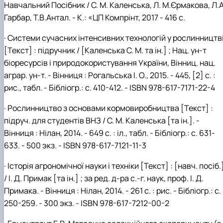
Навчальний Посібник / С. М. Каленська, Л. М.Єрмакова, Л.А
Гарбар, Т.В.Антал. - К.: «ЦП Компрінт, 2017 - 416 с.
· Системи сучасних інтенсивних технологій у рослинництв
[Текст] : підручник / [Каленська С. М. та ін.] ; Нац. ун-т
біоресурсів і природокористування України, Вінниц. нац.
аграр. ун-т. - Вінниця : Рогальська І. О., 2015. - 445, [2] с. :
рис., табл. - Бібліогр.: с. 410-412. - ISBN 978-617-7171-22-4
· Рослинництво з основами кормовиробництва [Текст] :
підруч. для студентів ВНЗ / С. М. Каленська [та ін.]. -
Вінниця : Нілан, 2014. - 649 с. : іл., табл. - Бібліогр.: с. 631-
633. - 500 экз. - ISBN 978-617-7121-11-3
· Історія агрономічної науки і техніки [Текст] : [навч. посіб.
/ І. Д. Примак [та ін.] ; за ред. д-ра с.-г. наук, проф. І. Д.
Примака. - Вінниця : Нілан, 2014. - 261 с. : рис. - Бібліогр.: с.
250-259. - 300 экз. - ISBN 978-617-7212-00-2