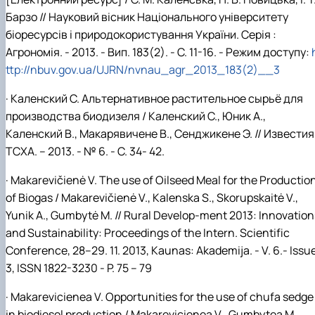
Барзо // Науковий вісник Національного університету
біоресурсів і природокористування України. Серія :
Агрономія. - 2013. - Вип. 183(2). - С. 11-16. - Режим доступу:
ttp://nbuv.gov.ua/UJRN/nvnau_agr_2013_183(2)__3
· Каленский С. Альтернативное растительное сырьё для
производства биодизеля / Каленский С., Юник А.,
Каленский В., Макарявичене В., Сенджикене Э. // Известия
ТСХА. – 2013. - № 6. - С. 34- 42.
· Makarevičienė V. The use of Oilseed Meal for the Productio
of Biogas / Makarevičienė V., Kalenska S., Skorupskaitė V.,
Yunik A., Gumbytė M. // Rural Develop-ment 2013: Innovation
and Sustainability: Proceedings of the Intern. Scientific
Conference, 28–29. 11. 2013, Kaunas: Akademija. - V. 6.- Issu
3, ISSN 1822-3230 - P. 75 – 79
·
Makarevicienea V.
Opportunities for the use of chufa sedge
in biodiesel production
/ Makarevicienea V., Gumbytea M.,