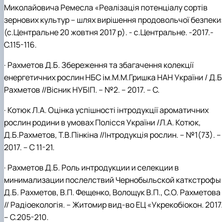
Миколайовича Ремесла «Реалізація потенціалу сортів
зернових культур – шлях вирішення продовольчої безпеки
(с.Центральне 20 жовтня 2017 р). - с.Центральне. -2017.-
С.115-116.
· Рахметов Д.Б. Збереження та збагачення колекції
енергетичних рослин НБС ім.М.М.Гришка НАН України / Д.Б
Рахметов //Вісник НУБІП. – №2. – 2017. – С.
· Котюк Л.А. Оцінка успішності інтродукції ароматичних
рослин родини в умовах Полісся України /Л.А. Котюк,
Д.Б.Рахметов, Т.В.Пінкіна //Інтродукція рослин. – №1(73). –
2017. – С 11-21.
·
Рахметов Д.Б. Роль интродукции и селекции в
минимализации послелствий Чернобыльской каткстрофы 
Д.Б. Рахметов, В.П. Фещенко, Волощук В.П., С.О. Рахметова
// Радіоекологія. – Житомир вид-во ЕЦ «Укрекобіокон. 2017
– С.205-210.