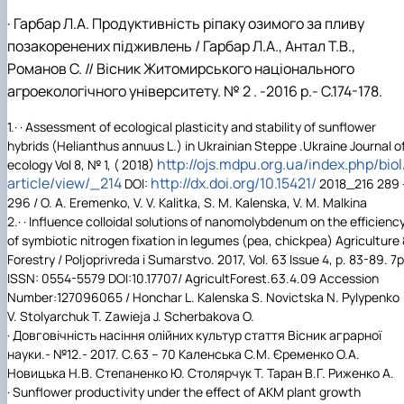
·
Гарбар Л.А. Продуктивність ріпаку озимого за пливу
позакоренених підживлень / Гарбар Л.А., Антал Т.В.,
Романов С. // Вісник Жи
томирського національного
агроекологічного університету
.
№ 2
.
-201
6
р.
-
С.174-178.
1.· · Assessment of ecological plasticity and stability of sunflower
hybrids (Helianthus annuus L.) in Ukrainian Steppe .Ukraine Journal o
http://ojs.mdpu.org.ua/index.php/biol
ecology Vol 8, № 1, ( 2018)
article/view/_214
http://dx.doi.org/10.15421/
DOI:
2018_216 289 
296 / O. A. Eremenko, V. V. Kalitka, S. M. Kalenska, V. M. Malkina
2.· · Influence colloidal solutions of nanomolybdenum on the efficienc
of symbiotic nitrogen fixation in legumes (pea, chickpea) Agriculture
Forestry / Poljoprivreda i Sumarstvo. 2017, Vol. 63 Issue 4, p. 83-89. 7p
ISSN: 0554-5579 DOI:10.17707/ AgricultForest.63.4.09 Accession
Number:127096065 / Honchar L. Kalenska S. Novictska N. Pylypenko
V. Stolyarchuk T. Zawieja J. Scherbakova O.
· Довговічність насіння олійних культур стаття Вісник аграрної
науки.- №12.- 2017. C.63 – 70 Каленська С.М. Єременко О.А.
Новицька Н.В. Степаненко Ю. Столярчук Т. Таран В.Г. Риженко А.
· Sunflower productivity under the effect of AKM plant growth