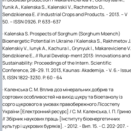
Yunik A., Kalenska S., Kalenskii V., Rachmetov D.,
Sendzikienea E. // Industrial Crops and Products. - 2013. – V
50. – ISSN 0926. P. 633–637
·
Kalenska S.
Prospects of Sorghum (Sorghum Moench)
Bioenergetic Potential in Ukraine
/ Kalenska S., Rakhmetov J.
Kalenskiy V., Iunyk A., Kachura I., Grynyuk I., Makareviciene V.
Sendzikiene E., // Rural Develop-ment 2013: Innovations and
Sustainability: Proceedings of the Intern. Scientific
Conference, 28–29. 11. 2013, Kaunas: Akademija. - V. 6.- Issu
3, ISSN 1822-3230. P. 60 - 64
· Каленська С. М. Вплив доз мінеральних добрив та
сортових особливостей на вихід цукру та біоетанолу із
сорго цукрового в умовах правобережного Лісостепу
України [Електронний ресурс] / С. М. Каленська, І. П. Грин
// Збірник наукових праць [Інституту біоенергетичних
культур і цукрових буряків]. - 2012. - Вип. 15. - С. 202-207. -