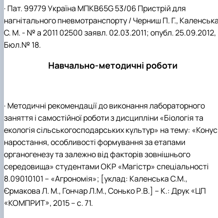
· Пат. 99779 Україна МПКB65G 53/06 Пристрій для
нагнітального пневмотранспорту / Черниш П. Г., Каленськ
С. М. - № a 2011 02500 заявл. 02.03.2011; опубл. 25.09.2012,
Бюл.№ 18.
Навчально-методичні роботи
· Методичні рекомендації до виконання лабораторного
заняття і самостійної роботи з дисципліни «Біологія та
екологія сільськогосподарських культур» на тему: «Конус
наростання, особливості формування за етапами
органогенезу та залежно від факторів зовнішнього
середовища» студентами ОКР «Магістр» спеціальності
8.09010101 – «Агрономія»; [уклад: Каленська С.М.,
Єрмакова Л. М., Гончар Л.М., Сонько Р.В.] – К.: Друк «ЦП
«КОМПРИТ», 2015 – с. 71.