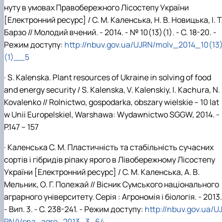
нуту в умовах Правобережного Лісостепу України
[Електронний ресурс] / С. М. Каленська, Н. В. Новицька, І. Т
Барзо // Молодий вчений. - 2014. - № 10(13)(1). - С. 18-20. -
Режим доступу:
http://nbuv.gov.ua/UJRN/molv_2014_10(13
(1)__5
· S. Kalenska. Plant resources of Ukraine in solving of food
and energy security / S. Kalenska, V. Kalenskiy, I. Kachura, N.
Kovalenko // Rolnictwo, gospodarka, obszary wielskie – 10 lat
w Unii Europelskiel, Warshawa: Wydawnictwo SGGW, 2014. -
P.147 – 157
· Каленська С. М. Пластичність та стабільність сучасних
сортів і гібридів ріпаку ярого в Лівобережному Лісостепу
України [Електронний ресурс] / С. М. Каленська, А. В.
Мельник, О. Г. Полежай // Вісник Сумського національного
аграрного університету. Серія : Агрономія і біологія. - 2013.
- Вип. 3. - С. 238-241. - Режим доступу:
http://nbuv.gov.ua/U
RN/Vsna_agro_2013_3_64