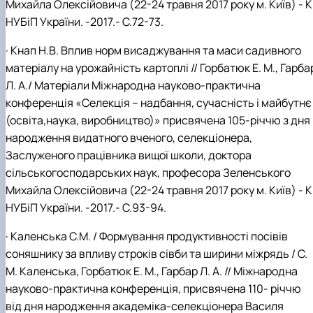
Михайла Олексійовича (22-24 травня 2017 року м. Київ) - К
НУБіП України. -2017.- С.72-73.
·
Кнап Н.В. Вплив норм висаджування та маси садивного
матеріалу на урожайність картоплі // Горбатюк Е. М., Гарба
Л. А./ Матеріали Міжнародна науково-практична
конференція «Селекція – надбання, сучасність і майбутнє
(освіта,наука, виробництво)» присвячена 105-річчю з дня
народження видатного вченого, селекціонера,
Заслуженого працівника вищої школи, доктора
сільськогосподарських наук, професора Зеленського
Михайла Олексійовича (22-24 травня 2017 року м. Київ) - К
НУБіП України. -2017.- С.93-94.
·
Каленська С.М. / Формування продуктивності посівів
соняшнику за впливу строків сівби та ширини міжрядь / С.
М. Каленська, Горбатюк Е. М., Гарбар Л. А. // Міжнародна
науково-практична конференція, присвячена 110- річчю
від дня народження академіка-селекціонера Василя