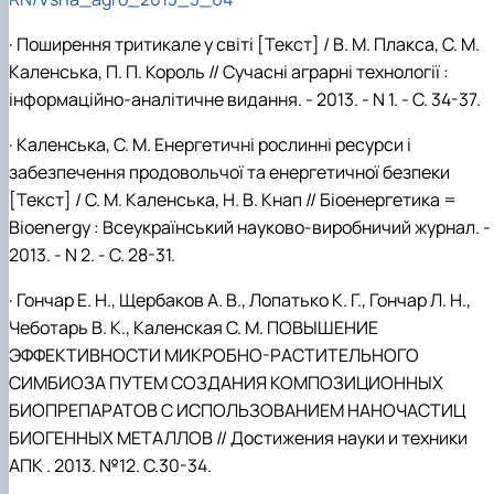
· Поширення тритикале у світі [Текст] / В. М. Плакса, С. М.
Каленська, П. П. Король // Сучасні аграрні технології :
інформаційно-аналітичне видання. - 2013. - N 1. - С. 34-37.
· Каленська, С. М. Енергетичні рослинні ресурси і
забезпечення продовольчої та енергетичної безпеки
[Текст] / С. М. Каленська, Н. В. Кнап // Біоенергетика =
Bioenergy : Всеукраїнський науково-виробничий журнал. -
2013. - N 2. - С. 28-31.
· Гончар Е. Н., Щербаков А. В., Лопатько К. Г., Гончар Л. Н.,
Чеботарь B. К., Каленская C. М. ПОВЫШЕНИЕ
ЭФФЕКТИВНОСТИ МИКРОБНО-РАСТИТЕЛЬНОГО
СИМБИОЗА ПУТЕМ СОЗДАНИЯ КОМПОЗИЦИОННЫХ
БИОПРЕПАРАТОВ С ИСПОЛЬЗОВАНИЕМ НАНОЧАСТИЦ
БИОГЕННЫХ МЕТАЛЛОВ // Достижения науки и техники
АПК . 2013. №12. С.30-34.