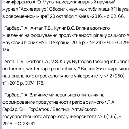
Никифоренко А. О. Мультидисциплинарный научный
журнал "Архивариус"
.
Сборник научных публикаций "Наука
в современном мире" 20 октября г. Киев -2016. - с.62-66.
·
Гарбар Л.А., Антал Т.В., Кулик В.С. Вплив азотного
живлення на формування продуктивності ріпаку озимого /
Науковий вісник НУБіП України. 2015 р. - № 210.- Ч. 1.- С.129
134.
·
Antal T. V., Garbar L.А., V.S. Kulyk Nytrogen feeding influenc
on forming winter rape productivity // Вісник Житомирськог
національного агроекологічного університету № 2 (250)
т.1.-2015 р. С.174-178.
·
Гарбар Л.А. Влияние минерального питания на
формирование продуктивности рапса озимого / Л.А.
Гарбар, Э.Н. Горбатюк / Вест
ник Алтайского
государственного аграрного университета № 1 (135), –
2016. – С. 28–31.