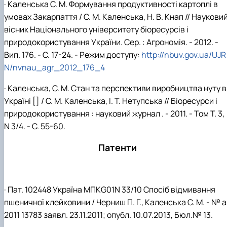
· Каленська С. М. Формування продуктивності картоплі в
умовах Закарпаття / С. М. Каленська, Н. В. Кнап // Наукови
вісник Національного університету біоресурсів і
природокористування України. Сер. : Агрономія. - 2012. -
Вип. 176. - С. 17-24. - Режим доступу:
http://nbuv.gov.ua/UJR
N/nvnau_agr_2012_176_4
· Каленська, С. М. Стан та перспективи виробництва нуту в
Україні [] / С. М. Каленська, І. Т. Нетупська // Біоресурси і
природокористування : науковий журнал . - 2011. - Том Т. 3,
N 3/4. - С. 55-60.
Патенти
· Пат. 102448 Україна МПКG01N 33/10 Спосіб відмивання
пшеничної клейковини / Черниш П. Г., Каленська С. М. - № a
2011 13783 заявл. 23.11.2011; опубл. 10.07.2013, Бюл.№ 13.