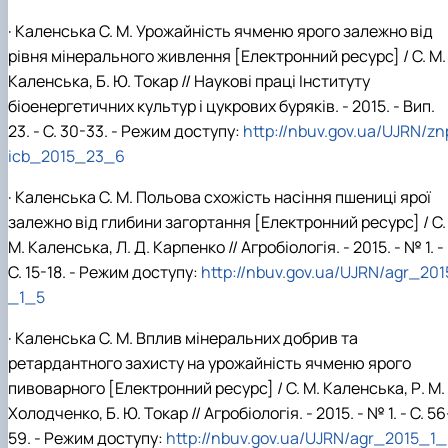
·
Каленська С. М. Урожайність ячменю ярого залежно від
рівня мінерального живлення [Електронний ресурс] / С. М.
Каленська, Б. Ю. Токар // Наукові праці Інституту
біоенергетичних культур і цукрових буряків. - 2015. - Вип.
23. - С. 30-33. - Режим доступу:
http://nbuv.gov.ua/UJRN/zn
icb_2015_23_6
· Каленська С. М. Польова схожість насіння пшениці ярої
залежно від глибини загортання [Електронний ресурс] / С.
М. Каленська, Л. Д. Карпенко // Агробіологія. - 2015. - № 1. -
С. 15-18. - Режим доступу:
http://nbuv.gov.ua/UJRN/agr_201
_1_5
· Каленська С. М. Вплив мінеральних добрив та
ретардантного захисту на урожайність ячменю ярого
пивоварного [Електронний ресурс] / С. М. Каленська, Р. М.
Холодченко, Б. Ю. Токар // Агробіологія. - 2015. - № 1. - С. 56
59. - Режим доступу:
http://nbuv.gov.ua/UJRN/agr_2015_1_