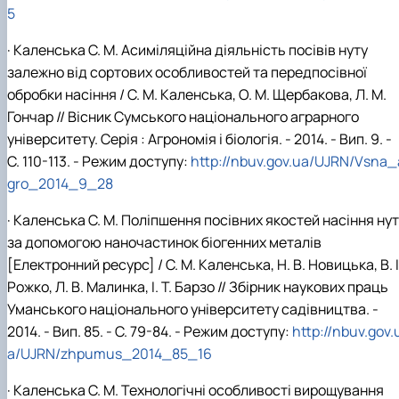
5
· Каленська С. М. Асиміляційна діяльність посівів нуту
залежно від сортових особливостей та передпосівної
обробки насіння / С. М. Каленська, О. М. Щербакова, Л. М.
Гончар // Вісник Сумського національного аграрного
університету. Серія : Агрономія і біологія. - 2014. - Вип. 9. -
С. 110-113. - Режим доступу:
http://nbuv.gov.ua/UJRN/Vsna_
gro_2014_9_28
· Каленська С. М. Поліпшення посівних якостей насіння ну
за допомогою наночастинок біогенних металів
[Електронний ресурс] / С. М. Каленська, Н. В. Новицька, В. І
Рожко, Л. В. Малинка, І. Т. Барзо // Збірник наукових праць
Уманського національного університету садівництва. -
2014. - Вип. 85. - С. 79-84. - Режим доступу:
http://nbuv.gov.
a/UJRN/zhpumus_2014_85_16
· Каленська С. М. Технологічні особливості вирощування