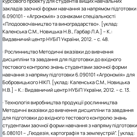
курсового проекту для студентів вищих навчальних
закладів заочної форми навчання за напрямом підготовки
6.090101 - «Агрономія» з ознаками спеціальності
«Плодоовочівництво та виноградарство». [уклад:
Каленська С.М., Новицька Н.В., Гарбар Л.А.] – К.:
Видавничий центр НУБіП України, 2012. – с. 48.
· Рослинництво Методичні вказівки до вивчення
дисципліни та завдання для підготовки до вхідного
тестового контролю знань студентами заочної форми
навчання з напряму підготовки 6.090101 «Агрономія» для
Бобровицького НІКП. [уклад: Каленська С.М., Новицька
Н.В.] – К.: Видавничий центр НУБіП України, 2012. – с. 13.
· Технологія виробництва продукції рослинництва
Методичні вказівки до вивчення дисципліни та завдання
для підготовки до вхідного тестового контролю знань
студентами заочної форми навчання з напряму підготовк
6.080101 – „Геодезія, картографія та землеустрій”. [уклад: