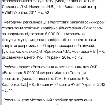
агробіологічного факультету. [уклад: Каленська С.М.,
Єрмакова Л.М., Новицька Н.В.] – К.: Видавничий центр
НУБіП України, 2014. – с. 42
· Методичні рекомендації з підготовки бакалаврських робі
студентами освітньо-кваліфікаційного рівня «Бакалавр»
за напрямом підготовки 6.090101 - «Агрономія»
факультету підвищення кваліфікації і перепідготовки
кадрів агропромислової і природоохоронної галузей.
[уклад: Каленська С.М., Єрмакова Л.М., Новицька Н.В.] – К.
Видавничий центр НУБіП України, 2014. – с. 42.
· Робочий зошит «Визначення якості насіння» для ОКР
«Бакалавр» 6.090101 «Агрономія» та «Селекція і
генетика». [уклад: Каленська С.М., Новицька Н.В.,
Карпенко Л.Д.] – К.: Видавничий центр НУБіП України, 2012
– с. 44.
· Рослинництво Методичний посібник до виконання