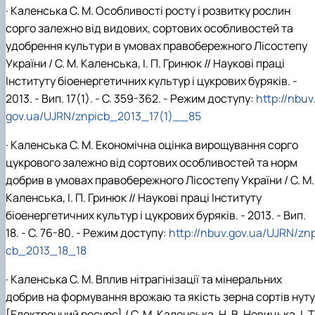
· Каленська С. М. Особливості росту і розвитку рослин
сорго залежно від видових, сортових особливостей та
удобрення культури в умовах правобережного Лісостепу
України / С. М. Каленська, І. П. Гринюк // Наукові праці
Інституту біоенергетичних культур і цукрових буряків. -
2013. - Вип. 17(1). - С. 359-362. - Режим доступу:
http://nbuv
gov.ua/UJRN/znpicb_2013_17(1)__85
· Каленська С. М. Економічна оцінка вирощування сорго
цукрового залежно від сортових особливостей та норм
добрив в умовах правобережного Лісостепу України / С. М.
Каленська, І. П. Гринюк // Наукові праці Інституту
біоенергетичних культур і цукрових буряків. - 2013. - Вип.
18. - С. 76-80. - Режим доступу:
http://nbuv.gov.ua/UJRN/znp
cb_2013_18_18
· Каленська С. М. Вплив нітрагінізації та мінеральних
добрив на формування врожаю та якість зерна сортів нуту
[Електронний ресурс] / С. М. Каленська, Н. В. Новицька, І. Т