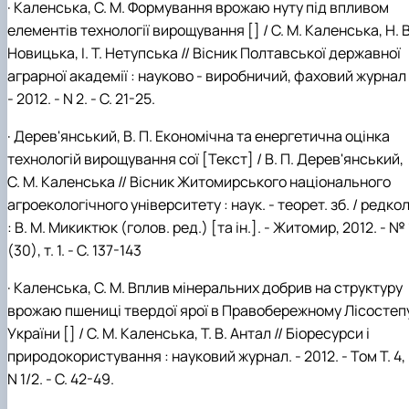
· Каленська, С. М. Формування врожаю нуту під впливом
елементів технології вирощування [] / С. М. Каленська, Н. В
Новицька, І. Т. Нетупська // Вісник Полтавської державної
аграрної академії : науково - виробничий, фаховий журнал 
- 2012. - N 2. - С. 21-25.
· Дерев'янський, В. П. Економічна та енергетична оцінка
технологій вирощування сої [Текст] / В. П. Дерев'янський,
С. М. Каленська // Вісник Житомирського національного
агроекологічного університету : наук. - теорет. зб. / редкол
: В. М. Микиктюк (голов. ред.) [та ін.]. - Житомир, 2012. - № 
(30), т. 1. - С. 137-143
· Каленська, С. М. Вплив мінеральних добрив на структуру
врожаю пшениці твердої ярої в Правобережному Лісостеп
України [] / С. М. Каленська, Т. В. Антал // Біоресурси і
природокористування : науковий журнал. - 2012. - Том Т. 4,
N 1/2. - С. 42-49.