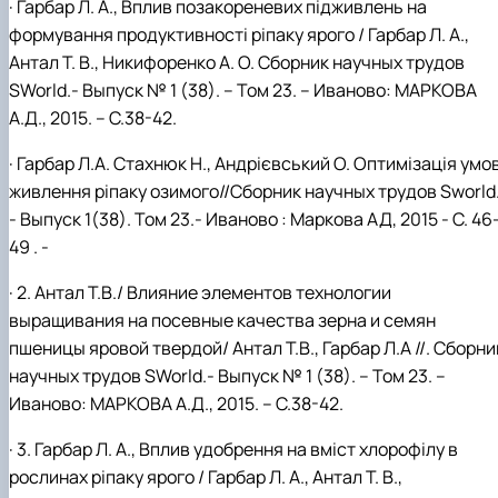
· Гарбар Л. А., Вплив позакореневих підживлень на
формування продуктивності ріпаку ярого / Гарбар Л. А.,
Антал Т. В., Никифоренко А. О. Сборник научных трудов
SWorld.- Выпуск № 1 (38). – Том 23. – Иваново: МАРКОВА
А.Д., 2015. – С.38-42.
· Гарбар Л.А. Стахнюк Н., Андрієвський О. Оптимізація умо
живлення ріпаку озимого//Сборник научных трудов Sworld
- Выпуск 1(38). Том 23.- Иваново : Маркова АД, 2015 - С. 46
49 . -
· 2. Антал Т.В./ Влияние элементов технологии
выращивания на посевные качества зерна и семян
пшеницы яровой твердой
/
Антал Т.В., Гарбар Л.А
//
. Сборни
научных трудов SWorld.- Выпуск № 1 (38). – Том 23. –
Иваново: МАРКОВА А.Д., 2015. – С.38-42.
· 3. Гарбар Л. А., Вплив удобрення на вміст хлорофілу в
рослинах ріпаку ярого / Гарбар Л. А., Антал Т. В.,