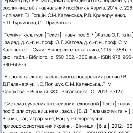
· Ермантраут Е.Р. Методика селекційного експерименту (в
рослинництві) / навчальний посібник // Харків, 2014, с. 228
– співавт. Т.І. Гопцій, С.М. Каленська, Р.В. Криворученко,
Н.П. Турчинова, О.І. Присяжнюк.
· Технічні культури [Текст] : навч. посіб. / [Жатов О. Г. та ін.
; за ред. д. с.-г. н., проф. О. Г. Жатова, д. с.-г. н., проф. С. М.
Каленської. - Суми : Університетська книга, 2013. - 358 с. :
рис., табл. - Бібліогр.: с. 350-352. - 300 экз. - ISBN 978-966
680-655-3
· Біологія та екологія сільськогосподарських рослин / В.
Д.Паламарчук, І. С. Поліщук, С. М. Каленська, Л. М.
Єрмакова. – Вінниця: ФОП Рогальська І.О., 2013. – 712 с.
· Система сучасних інтенсивних технологій [Текст] : навч.
посіб. для студ. вищ. навч. закл. / [В. Д. Паламарчук та ін.] ;
Вінниц. нац. аграр. ун-т, Нац. ун-т біоресурсів і
природокористування України. - Вінниця : [б. в.], 2012. - 3