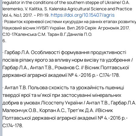
regulator in the conditions of the southern steppe of Ukraine/ O.A.
Ieremenko, V. Kalitka, S. Kalenska Agricultural Science and Practice
https://doi.org/10.15407/agris
Vol.4, No.1, 2017. – P.11-19.
· Розвиток кореневої системи кукурудзи на ранніх етапах розвитку
Науковий вісник НУБІП України. Вип.269 Серія: Агрономія.2017.
С.10-17Каленська С.М. Таран В.Г.Данилів П.O.
6.
·
Гарбар Л.А. Особливості формування продуктивності
посівів ріпаку ярого за впливу норм висіву та удобрення /
Гарбар Л.А., Антал Т.В., Романов С. // Вісник Полтавської
державної аграрної академії № 4.-2016 р.- С.174-178.
·
Антал Т.В. Польова схожість та урожайність пшениці
твердої ярої та м’якої при застосуванні мінеральних
добрив в умовах Лісостепу України / Антал Т.В., Гарбар Л.А.
Малеончук О.В., Корпан А.С., Трет'як Д.А. //Вісник
Полтавської державної аграрної академії № 4.-2016 р.-
С.174-178.