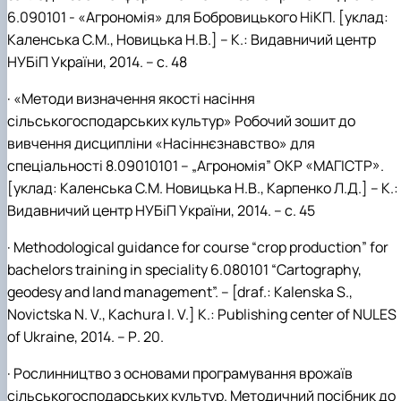
6.090101 - «Агрономія» для Бобровицького НіКП. [уклад:
Каленська С.М., Новицька Н.В.] – К.: Видавничий центр
НУБіП України, 2014. – с. 48
· «Методи визначення якості насіння
сільськогосподарських культур» Робочий зошит до
вивчення дисципліни «Насіннєзнавство» для
спеціальності 8.09010101 – „Агрономія” ОКР «МАГІСТР».
[уклад: Каленська С.М. Новицька Н.В., Карпенко Л.Д.] – К.:
Видавничий центр НУБіП України, 2014. – с. 45
· Methodological guidance for course “crop production” for
bachelors training in speciality 6.080101 “Сartography,
geodesy and land management”. – [draf.: Kalenska S.,
Novictska N. V., Kachura I. V.] K.: Publishing center of NULES
of Ukraine, 2014. – Р. 20.
· Рослинництво з основами програмування врожаїв
сільськогосподарських культур. Методичний посібник до