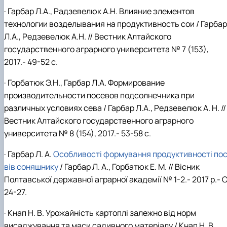
· Гарбар Л.А., Радзевелюк А.Н. Влияние элементов
технологии возделывания на продуктивность сои / Гарбар
Л.А., Редзевелюк А.Н. // Вестник Алтайского
государственного аграрного университета № 7 (153),
2017.- 49-52 с.
· Горбатюк Э.Н., Гарбар Л.А. Формирование
производительности посевов подсолнечника при
различных условиях сева / Гарбар Л.А., Редзевелюк А. Н. //
Вестник Алтайского государственного аграрного
университета № 8 (154), 2017.- 53-58 с.
· Гарбар Л. А.
Особливості формування продуктивності пос
вів соняшнику
/
Гарбар Л. А., Горбатюк Е. М. // Вісник
Полтавської державної аграрної академії №
1-2
.- 201
7
р.- С
24
-27.
·
Кнап Н. В. Урожайність картоплі залежно від норм
висаджування та маси садивного матеріалу / Кнап Н. В.,