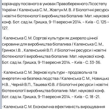
коріандру посівного в умовах Правобережного Лісостепу
України / Каленська С. М., Жовтун М. В. // Біологічні ресурс
і новітні біотехнології виробництва біопалив: Мат. науково
конф. Бот. сад ім. Гришка, 9-11 вересня 2014. – Київ - C. 125 
127.
· Каленська С. М. Соргові культури як джерело цінної
сировини для виробництва біопалива / Каленська С. М.,
Гринюк І.В. , Каленський В.П. // Біологічні ресурси і новітні
біотехнології виробництва біопалив: Мат. наукової конф.
Бот. сад ім. Гришка, 9-11 вересня 2014. – Київ - С. 33-36.
· Каленська С. М. Зернові культури - продовольча та
енергетич на безпека людства / Каленська С. М., Новицьк
Н.В. , Черній В.П., Ташева Ю.В. // Біологічні ресурси і новітні
біотехнології виробництва біопалив: Мат. наукової конф.
Бот. сад ім. Гришка, 9-11 вересня 2014. – Київ - С. 18 -21.
· Каленська С. М. Економічна ефективність вирощування