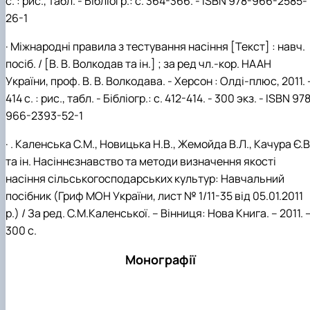
с. : рис., табл. - Бібліогр.: с. 364-366. - ISBN 978-966-2585-
26-1
· Міжнародні правила з тестування насіння [Текст] : навч.
посіб. / [В. В. Волкодав та ін.] ; за ред чл.-кор. НААН
України, проф. В. В. Волкодава. - Херсон : Олді-плюс, 2011. 
414 с. : рис., табл. - Бібліогр.: с. 412-414. - 300 экз. - ISBN 97
966-2393-52-1
· . Каленська С.М., Новицька Н.В., Жемойда В.Л., Качура Є.В
та ін. Насіннєзнавство та методи визначення якості
насіння сільськогосподарських культур: Навчальний
посібник (Гриф МОН України, лист № 1/11-35 від 05.01.2011
р.) / За ред. С.М.Каленської. – Вінниця: Нова Книга. – 2011. 
300 с.
Монографії