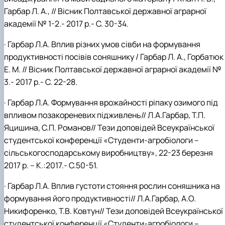
Гарбар
Л.
А., // Вісник Полтавської державної аграрної
академії № 1-2.- 2017 р.- С. 30-34.
·
Гарбар Л.А. Вплив різних умов сівби на формування
продуктивності посівів соняшнику / Гарбар Л. А., Горбатюк
Е. М. // Вісник Полтавської державної аграрної академії №
3.- 2017 р.- С. 22-28.
·
Гарбар Л.А. Формування врожайності ріпаку озимого під
впливом позакореневих підживлень// Л.А.Гарбар, Т.П.
Яцишина, С.П. Романов// Тези доповідей Всеукраїнської
студентської конференції «Студенти-агробіологи –
сільськогосподарському виробництву», 22-23 березня
2017 р. – К.:2017.- С.50-51.
·
Гарбар Л.А. Вплив густоти стояння рослин соняшника на
формування його продуктивності// Л.А.Гарбар, А.О.
Никифоренко, Т.В. Ковтун// Тези доповідей Всеукраїнської
студентської конференції «Студенти-агробіологи –