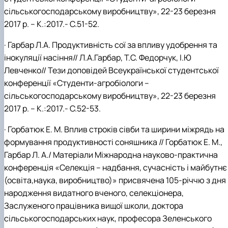
сільськогосподарському виробництву», 22-23 березня
2017 р. – К.:2017.- С.51-52.
·
Гарбар Л.А. Продуктивність сої за впливу удобрення та
інокуляції насіння// Л.А.Гарбар, Т.С. Федорчук, І.Ю
Левченко// Тези доповідей Всеукраїнської студентської
конференції «Студенти-агробіологи –
сільськогосподарському виробництву», 22-23 березня
2017 р. – К.:2017.- С.52-53.
·
Горбатюк Е. М. Вплив строків сівби та ширини міжрядь на
формування продуктивності соняшника // Горбатюк Е. М.,
Гарбар Л. А./ Матеріали Міжнародна науково-практична
конференція «Селекція – надбання, сучасність і майбутнє
(освіта,наука, виробництво)» присвячена 105-річчю з дня
народження видатного вченого, селекціонера,
Заслуженого працівника вищої школи, доктора
сільськогосподарських наук, професора Зеленського