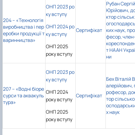
Рубан Сергі
ОНП 2023 ро
Юрійович, д
ку вступу
ктор сільськ
204 – «Технологія
огосподарс
ОНП 2024 ро
виробництва і пер
Сертифікат
ких наук, про
еробки продукції т
ку вступу
фесор, член
варинництва»
кореспонде
ОНП 2025
т НААН Укра
року вступу
ни
ОНП 2023 ро
Бех Віталій В
ку вступу
алерійович, 
207 – «Водні біоре
ОНП 2024
рофесор, до
сурси та аквакуль
Сертифікат
тор сільсько
року вступу
тура»
осподарськ
ОНП 2025
х наук
року вступу