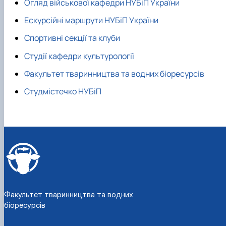
Огляд військової кафедри НУБіП України
Ескурсійні маршрути НУБіП України
Спортивні секції та клуби
Студії кафедри культурології
Факультет тваринництва та водних біоресурсів
Студмістечко НУБіП
Факультет тваринництва та водних
біоресурсів