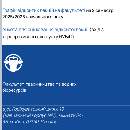
Графік відкритих лекцій на факультеті
на 2 семестр
2025/2026 навчального року
Анкета для оцінювання відкритої лекції
(вхід з
корпоративного аккаунту НУБіП)
Факультет тваринництва та водних
біоресурсів
вул. Горіхуватський шлях, 19
(навчальний корпус №1), кімнати 34-
35, м. Київ, 03041, Україна.