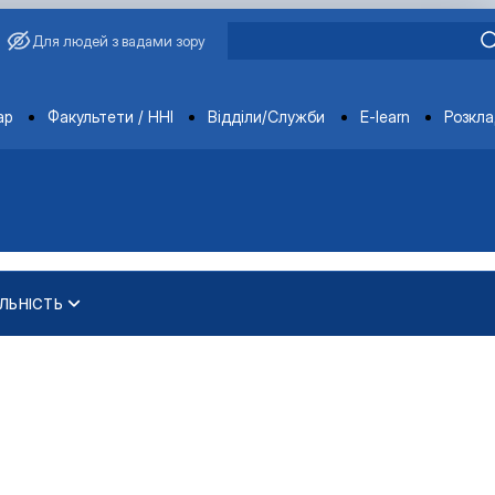
Для людей з вадами зору
ments
ар
Факультети / ННІ
Відділи/Служби
E-learn
Розкл
ЛЬНІСТЬ
еробки продукції твар…
еробки продукції твар…
ура"
"
ура"