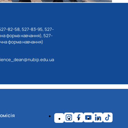
нна форма навчання), 527-
очна форма навчання)
ience_dean@nubip.edu.ua
омісія