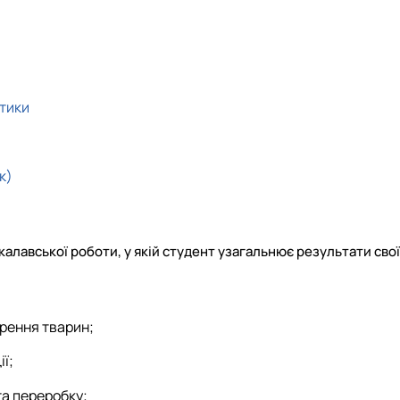
ктики
к)
лавської роботи, у якій студент узагальнює результати свої
орення тварин;
ї;
та переробку;