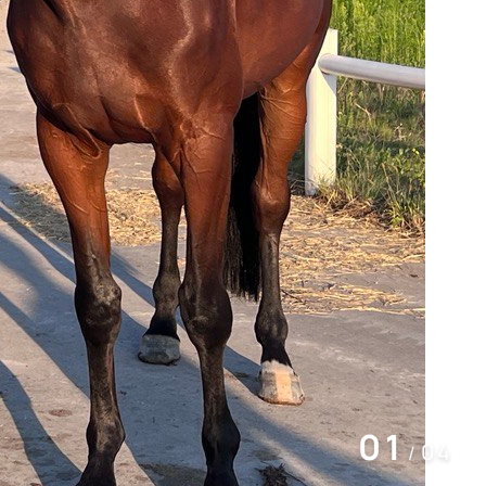
02
04
/
527-82-58, 527-83-95, 527-