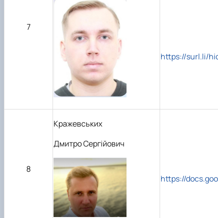
7
https://surl.li/h
Кражевських
Дмитро Сергійович
8
https://docs.