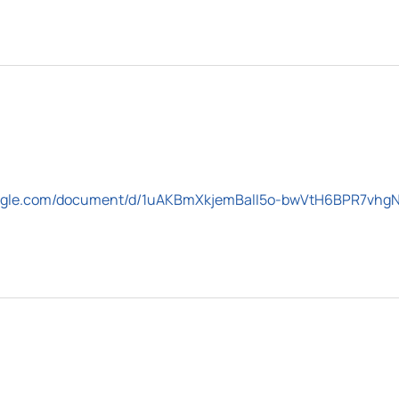
google.com/document/d/1uAKBmXkjemBalI5o-bwVtH6BPR7vhg