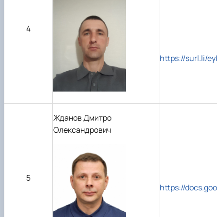
4
https://surl.li/eyk
Жданов Дмитро
Олександрович
5
https://docs.