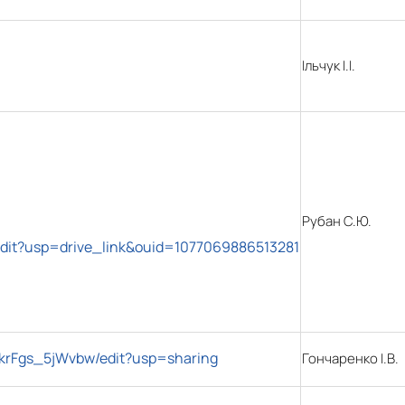
Ільчук І.І.
Рубан С.Ю.
edit?usp=drive_link&ouid=1077069886513281
krFgs_5jWvbw/edit?usp=sharing
Гончаренко І.В.