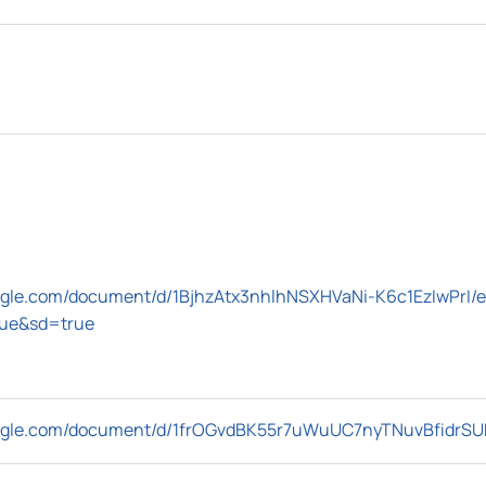
oogle.com/document/d/1BjhzAtx3nhlhNSXHVaNi-K6c1EzIwPrI/
rue&sd=true
oogle.com/document/d/1frOGvdBK55r7uWuUC7nyTNuvBfidrSU