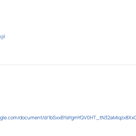
jil
google.com/document/d/1bSxxBYaYgmYQV0HT_tN32aMiqzx8Xx