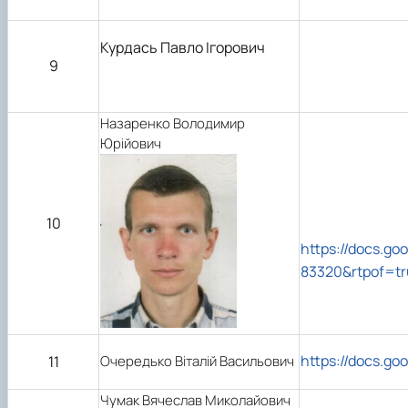
Курдась Павло Ігорович
9
Назаренко Володимир
Юрійович
10
https://docs.g
83320&rtpof=t
https://docs.g
11
Очередько Віталій Васильович
Чумак Вячеслав Миколайович