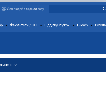
Для людей з вадами зору
ments
ар
Факультети / ННІ
Відділи/Служби
E-learn
Розкл
ЛЬНІСТЬ
еробки продукції твар…
еробки продукції твар…
ура"
"
ура"