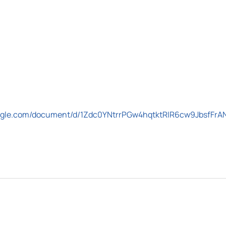
oogle.com/document/d/1Zdc0YNtrrPGw4hqtktRIR6cw9JbsfFrA