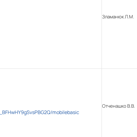
Зламанюк Л.М.
Отченашко В.В.
s_BFHwHY9gSvsPBG2Q/mobilebasic