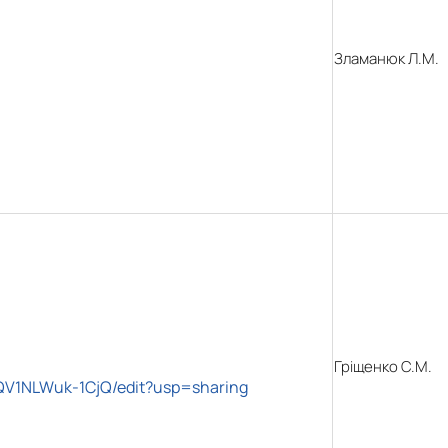
Зламанюк Л.М.
Гріщенко С.М.
QV1NLWuk-1CjQ/edit?usp=sharing