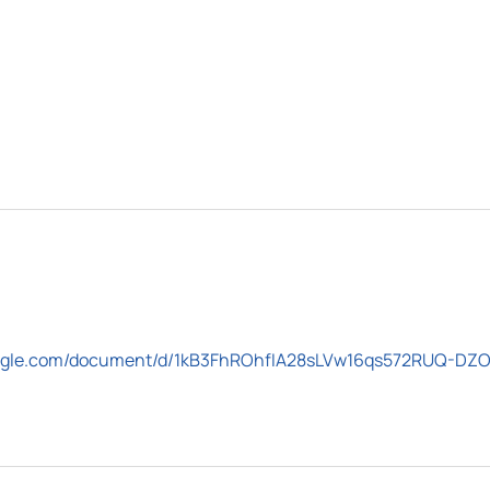
google.com/document/d/1kB3FhROhfIA28sLVw16qs572RUQ-DZ