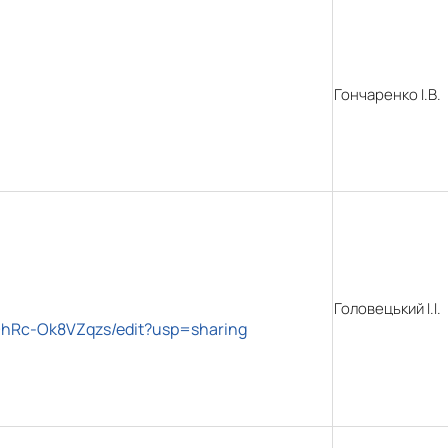
Гончаренко І.В.
Головецький І.І.
OhRc-Ok8VZqzs/edit?usp=sharing