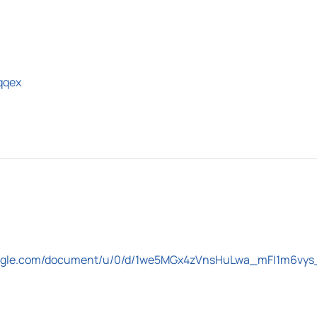
iqqex
google.com/document/u/0/d/1we5MGx4zVnsHuLwa_mFI1m6vy