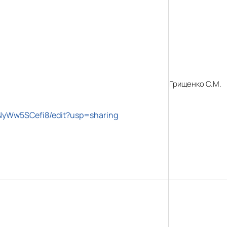
Грищенко С.М.
NyWw5SCefi8/edit?usp=sharing