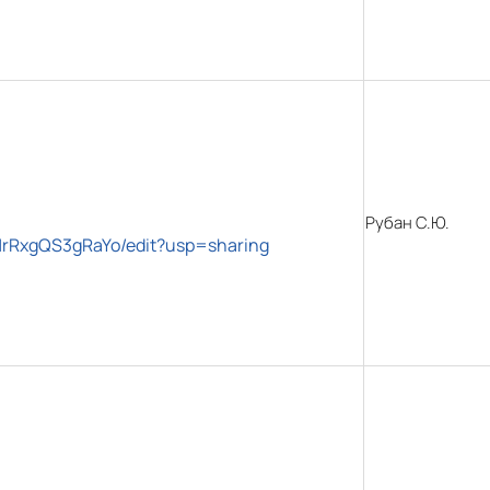
Рубан С.Ю.
NrRxgQS3gRaYo/edit?usp=sharing