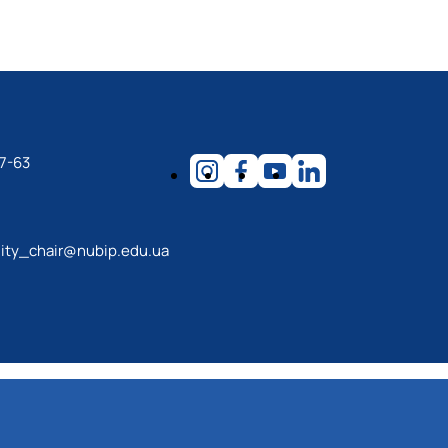
7-63
lity_chair@nubip.edu.ua