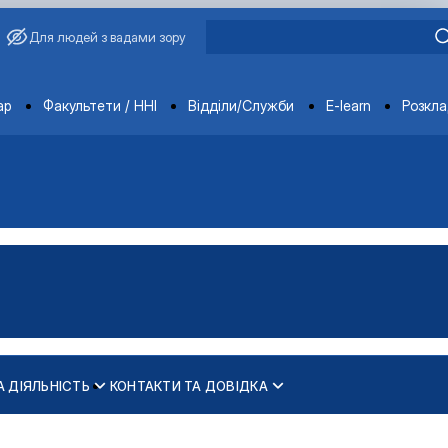
Для людей з вадами зору
ments
ар
Факультети / ННІ
Відділи/Служби
E-learn
Розкл
А ДІЯЛЬНІСТЬ
КОНТАКТИ ТА ДОВІДКА
. М."
іях