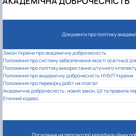
АКАДЕМІЧНА ДОБРОЧЕСНІСТЬ
Нормативно-правові акти
Лабораторії кафедри
Академічна доброчесність
Науково-дослідна інфраструктура
Зворотний зв'язок
Благодійна допомога для ЗСУ
Анкетування викладачів і студентів
Конференції, семінари
Постерна конференція магістрів
Наукові досягнення студентів
Проєкт освітньої програми для обговорення
Документи про політику академі
Партнери програми
Документи освітньої програми
Закон України про академічну доброчесність
Положення про систему забезпечення якості освітньої діял
Положення про політику використання штучного інтелект
Положення про академічну доброчесність НУБіП України
Положення про перевірку робіт на плагіат
Академічна доброчесність: новий закон, ШІ та правила пе
Етичний кодекс
Посилання на репозиторії кваліфікаційних ро