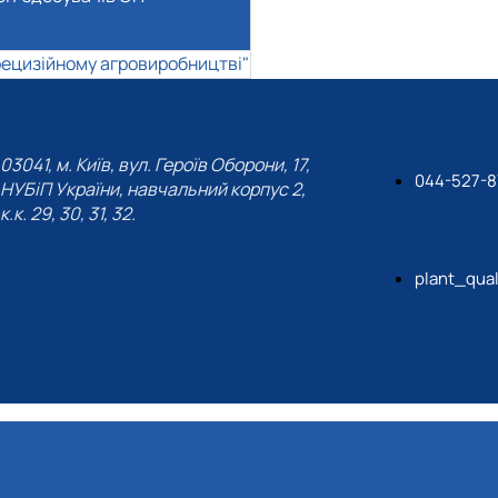
прецизійному агровиробництві"
03041, м. Київ, вул. Героїв Оборони, 17,
044-527-8
НУБіП України, навчальний корпус 2,
к.к. 29, 30, 31, 32.
plant_qua