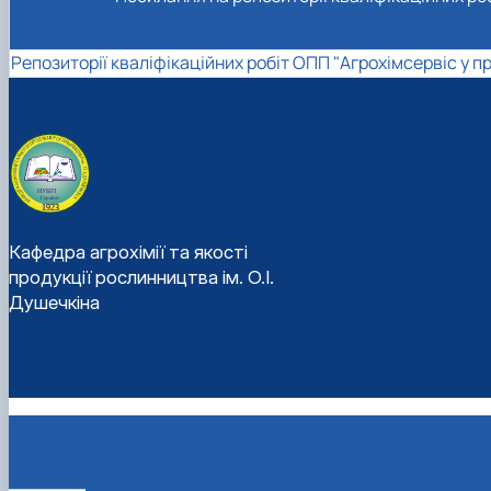
Репозиторії кваліфікаційних робіт ОПП "Агрохімсервіс у 
Кафедра агрохімії та якості
продукції рослинництва ім. О.І.
Душечкіна