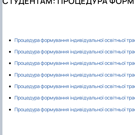
СТУДЕНТАМ: ПРОЦЕДУРА ФОРМУ
Нормативно-правові акти
Лабораторії кафедри
Академічна доброчесність
Науково-дослідна інфраструктура
Зворотний зв'язок
Благодійна допомога для ЗСУ
Анкетування викладачів і студентів
Конференції, семінари
Постерна конференція магістрів
Наукові досягнення студентів
Проєкт освітньої програми для обговорення
Партнери програми
Процедура формування індивідуальної освітньої трає
Документи освітньої програми
Процедура формування індивідуальної освітньої трає
Процедура формування індивідуальної освітньої трає
Процедура формування індивідуальної освітньої трає
Процедура формування індивідуальної освітньої трає
Процедура формування індивідуальної освітньої трає
Процедура формування індивідуальної освітньої трає