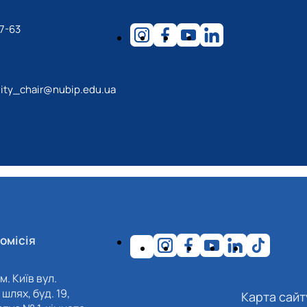
7-63
lity_chair@nubip.edu.ua
омісія
м. Київ вул.
шлях, буд. 19,
Карта сайт