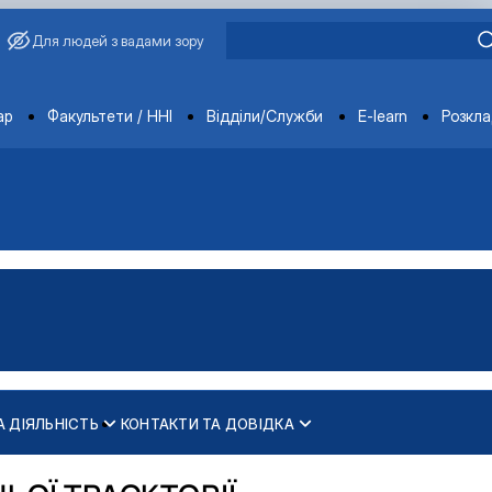
Для людей з вадами зору
ments
ар
Факультети / ННІ
Відділи/Служби
E-learn
Розкл
А ДІЯЛЬНІСТЬ
КОНТАКТИ ТА ДОВІДКА
. М."
іях